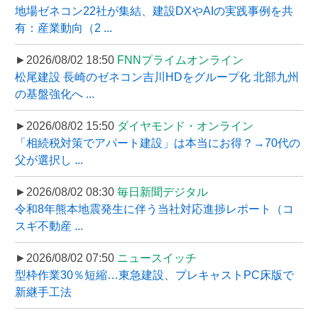
地場ゼネコン22社が集結、建設DXやAIの実践事例を共
有：産業動向（2 ...
►2026/08/02 18:50
FNNプライムオンライン
松尾建設 長崎のゼネコン吉川HDをグループ化 北部九州
の基盤強化へ ...
►2026/08/02 15:50
ダイヤモンド・オンライン
「相続税対策でアパート建設」は本当にお得？→70代の
父が選択し ...
►2026/08/02 08:30
毎日新聞デジタル
令和8年熊本地震発生に伴う当社対応進捗レポート（コ
スギ不動産 ...
►2026/08/02 07:50
ニュースイッチ
型枠作業30％短縮…東急建設、プレキャストPC床版で
新継手工法