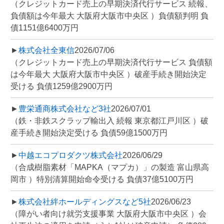
（クレジットカード売上の早期決済代行サービス 続報、
負債額は今年最大 大阪府大阪市中央区 ）負債額判明 負
債1151億6400万円
►
株式会社全東信
2026/07/06
（クレジットカード売上の早期決済代行サービス 負債額
は今年最大 大阪府大阪市中央区 ）破産手続き開始決定
受ける 負債1259億2900万円
►
豊栄通商株式会社など3社
2026/07/01
（鉄・非鉄スクラップ輸出入 続報 東京都江戸川区 ）破
産手続き開始決定受ける 負債59億1500万円
►
中越エコプロダクツ株式会社
2026/06/29
（合成樹脂素材「MAPKA（マプカ）」の製造 富山県高
岡市 ）特別清算開始命令受ける 負債37億5100万円
►
株式会社絆ホールディングスなど5社
2026/06/23
（障がい者向け就労支援事業 大阪府大阪市中央区 ）会