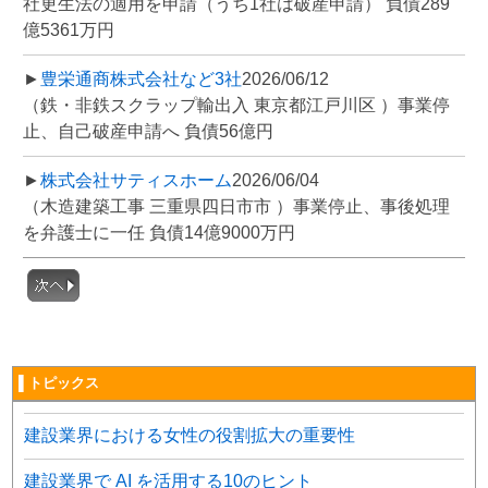
社更生法の適用を申請（うち1社は破産申請） 負債289
億5361万円
►
豊栄通商株式会社など3社
2026/06/12
（鉄・非鉄スクラップ輸出入 東京都江戸川区 ）事業停
止、自己破産申請へ 負債56億円
►
株式会社サティスホーム
2026/06/04
（木造建築工事 三重県四日市市 ）事業停止、事後処理
を弁護士に一任 負債14億9000万円
▌トピックス
建設業界における女性の役割拡大の重要性
建設業界で AI を活用する10のヒント