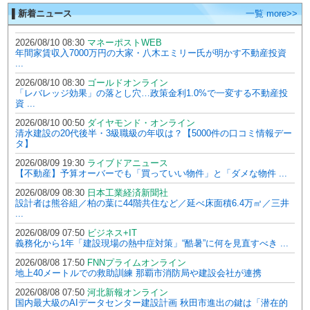
▌新着ニュース
一覧 more>>
2026/08/10 08:30
マネーポストWEB
年間家賃収入7000万円の大家・八木エミリー氏が明かす不動産投資
...
2026/08/10 08:30
ゴールドオンライン
「レバレッジ効果」の落とし穴…政策金利1.0%で一変する不動産投
資 ...
2026/08/10 00:50
ダイヤモンド・オンライン
清水建設の20代後半・3級職級の年収は？【5000件の口コミ情報デー
タ】
2026/08/09 19:30
ライブドアニュース
【不動産】予算オーバーでも「買っていい物件」と「ダメな物件 ...
2026/08/09 08:30
日本工業経済新聞社
設計者は熊谷組／柏の葉に44階共住など／延べ床面積6.4万㎡／三井
...
2026/08/09 07:50
ビジネス+IT
義務化から1年「建設現場の熱中症対策」“酷暑”に何を見直すべき ...
2026/08/08 17:50
FNNプライムオンライン
地上40メートルでの救助訓練 那覇市消防局や建設会社が連携
2026/08/08 07:50
河北新報オンライン
国内最大級のAIデータセンター建設計画 秋田市進出の鍵は「潜在的