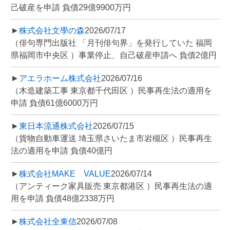
己破産を申請 負債29億9900万円
►
株式会社文學の森
2026/07/17
（俳句専門出版社 「月刊俳句界」を発行していた 福岡
県福岡市中央区 ）事業停止、自己破産申請へ 負債2億円
►
アエラホーム株式会社
2026/07/16
（木造建築工事 東京都千代田区 ）民事再生法の適用を
申請 負債61億6000万円
►
東日本流通株式会社
2026/07/15
（貨物自動車運送 埼玉県さいたま市岩槻区 ）民事再生
法の適用を申請 負債40億円
►
株式会社MAKE VALUE
2026/07/14
（アンティーク家具販売 東京都港区 ）民事再生法の適
用を申請 負債48億2338万円
►
株式会社全東信
2026/07/08