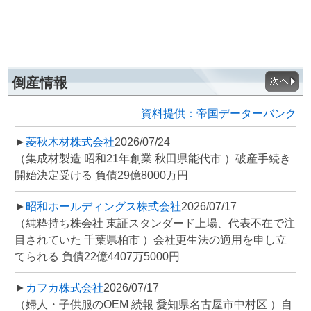
倒産情報
資料提供：帝国データーバンク
►
菱秋木材株式会社
2026/07/24
（集成材製造 昭和21年創業 秋田県能代市 ）破産手続き
開始決定受ける 負債29億8000万円
►
昭和ホールディングス株式会社
2026/07/17
（純粋持ち株会社 東証スタンダード上場、代表不在で注
目されていた 千葉県柏市 ）会社更生法の適用を申し立
てられる 負債22億4407万5000円
►
カフカ株式会社
2026/07/17
（婦人・子供服のOEM 続報 愛知県名古屋市中村区 ）自