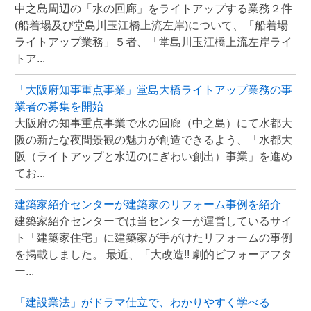
中之島周辺の「水の回廊」をライトアップする業務２件
(船着場及び堂島川玉江橋上流左岸)について、「船着場
ライトアップ業務」５者、「堂島川玉江橋上流左岸ライ
トア...
「大阪府知事重点事業」堂島大橋ライトアップ業務の事
業者の募集を開始
大阪府の知事重点事業で水の回廊（中之島）にて水都大
阪の新たな夜間景観の魅力が創造できるよう、「水都大
阪（ライトアップと水辺のにぎわい創出）事業」を進め
てお...
建築家紹介センターが建築家のリフォーム事例を紹介
建築家紹介センターでは当センターが運営しているサイ
ト「建築家住宅」に建築家が手がけたリフォームの事例
を掲載しました。 最近、「大改造!! 劇的ビフォーアフタ
ー...
「建設業法」がドラマ仕立で、わかりやすく学べる