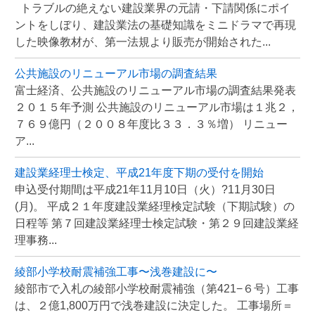
トラブルの絶えない建設業界の元請・下請関係にポイ
ントをしぼり、建設業法の基礎知識をミニドラマで再現
した映像教材が、第一法規より販売が開始された...
公共施設のリニューアル市場の調査結果
富士経済、公共施設のリニューアル市場の調査結果発表
２０１５年予測 公共施設のリニューアル市場は１兆２，
７６９億円（２００８年度比３３．３％増） リニュー
ア...
建設業経理士検定、平成21年度下期の受付を開始
申込受付期間は平成21年11月10日（火）?11月30日
(月)。 平成２１年度建設業経理検定試験（下期試験）の
日程等 第７回建設業経理士検定試験・第２９回建設業経
理事務...
綾部小学校耐震補強工事〜浅巻建設に〜
綾部市で入札の綾部小学校耐震補強（第421−６号）工事
は、２億1,800万円で浅巻建設に決定した。 工事場所＝