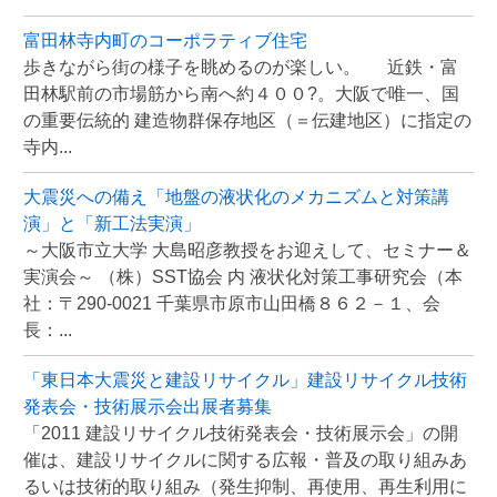
富田林寺内町のコーポラティブ住宅
歩きながら街の様子を眺めるのが楽しい。 近鉄・富
田林駅前の市場筋から南へ約４００?。大阪で唯一、国
の重要伝統的 建造物群保存地区（＝伝建地区）に指定の
寺内...
大震災への備え「地盤の液状化のメカニズムと対策講
演」と「新工法実演」
～大阪市立大学 大島昭彦教授をお迎えして、セミナー＆
実演会～ （株）SST協会 内 液状化対策工事研究会（本
社：〒290-0021 千葉県市原市山田橋８６２－１、会
長：...
「東日本大震災と建設リサイクル」建設リサイクル技術
発表会・技術展示会出展者募集
「2011 建設リサイクル技術発表会・技術展示会」の開
催は、建設リサイクルに関する広報・普及の取り組みあ
るいは技術的取り組み（発生抑制、再使用、再生利用に