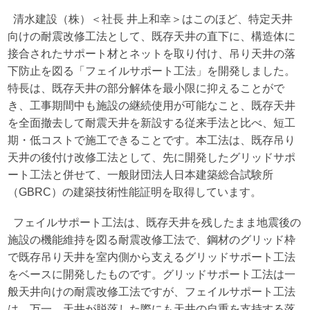
清水建設（株）＜社長 井上和幸＞はこのほど、特定天井
向けの耐震改修工法として、既存天井の直下に、構造体に
接合されたサポート材とネットを取り付け、吊り天井の落
下防止を図る「フェイルサポート工法」を開発しました。
特長は、既存天井の部分解体を最小限に抑えることがで
き、工事期間中も施設の継続使用が可能なこと、既存天井
を全面撤去して耐震天井を新設する従来手法と比べ、短工
期・低コストで施工できることです。本工法は、既存吊り
天井の後付け改修工法として、先に開発したグリッドサポ
ート工法と併せて、一般財団法人日本建築総合試験所
（GBRC）の建築技術性能証明を取得しています。
フェイルサポート工法は、既存天井を残したまま地震後の
施設の機能維持を図る耐震改修工法で、鋼材のグリッド枠
で既存吊り天井を室内側から支えるグリッドサポート工法
をベースに開発したものです。グリッドサポート工法は一
般天井向けの耐震改修工法ですが、フェイルサポート工法
は、万一、天井が脱落した際にも天井の自重を支持する落