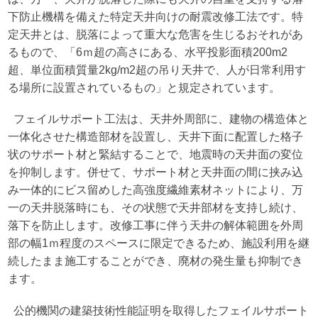
下防止機構を備えた特定天井向けの耐震改修工法です。特
定天井とは、脱落によって重大な危害を生じるおそれがあ
るもので、「6ｍ超の高さにある、水平投影面積200m2
超、単位面積質量2kg/m2超の吊り天井で、人が日常利用す
る場所に設置されているもの」と規定されています。
フェイルサポート工法は、天井外周部に、建物の構造体と
一体化させた構造部材を設置し、天井下面に配置した格子
状のサポート材と緊結することで、地震時の天井面の変位
を抑制します。併せて、サポート材と天井面の間に挟み込
み一体的にビス留めした高強度繊維素材ネットにより、万
一の天井脱落時にも、その状態で天井部材を支持し続け、
落下を防止します。改修工事に伴う天井の解体範囲を外周
部の幅1ｍ程度のスペースに限定できるため、施設利用を継
続したまま施工することができ、廃材の発生量も抑制でき
ます。
公的機関の建築技術性能証明を取得したフェイルサポート