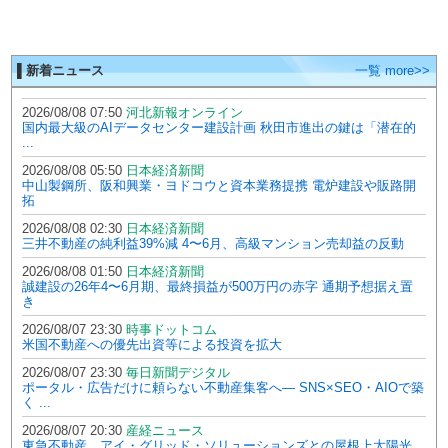
▌新着ニュース
一覧 more>>
2026/08/08 07:50
河北新報オンライン
国内最大級のAIデータセンター建設計画 秋田市進出の鍵は「潜在的
...
2026/08/08 05:50
日本経済新聞
中山製鋼所、阪和興業・ヨドコウと資本業務提携 電炉建設や販路開
拓
2026/08/08 02:30
日本経済新聞
三井不動産の純利益39%減 4〜6月、高級マンション売却益の反動
2026/08/08 01:50
日本経済新聞
誠建設の26年4〜6月期、最終損益が500万円の赤字 通期予想据え置
き
2026/08/07 23:30
時事ドットコム
米国不動産への優先出資等による投資を拡大
2026/08/07 23:30
毎日新聞デジタル
ポータル・広告だけに頼らない不動産集客へ― SNS×SEO・AIOで築
く ...
2026/08/07 20:30
産経ニュース
東急不動産、アイ・グリッド・ソリューションズとの屋根上太陽光