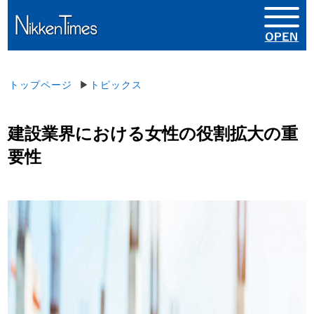
トップページ
▶
トピックス
建設業界における女性の役割拡大の重
要性