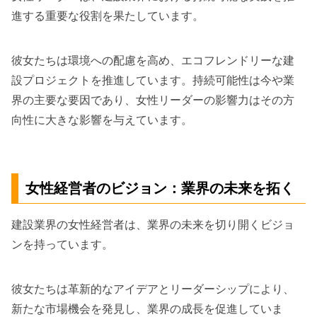
進する重要な役割を果たしています。
彼女たちは環境への配慮を高め、エコフレンドリーな建
設プロジェクトを推進しています。持続可能性は今や業
界の主要な要因であり、女性リーダーの影響力はその方
向性に大きな影響を与えています。
女性経営者のビジョン：業界の未来を拓く
建設業界の女性経営者は、業界の未来を切り開くビジョ
ンを持っています。
彼女たちは革新的なアイデアとリーダーシップにより、
新たな市場機会を発見し、業界の成長を促進していま