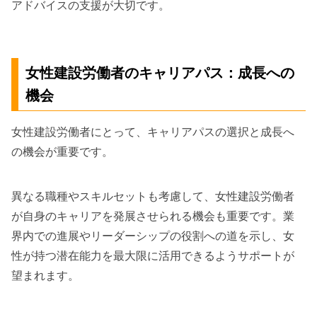
アドバイスの支援が大切です。
女性建設労働者のキャリアパス：成長への
機会
女性建設労働者にとって、キャリアパスの選択と成長へ
の機会が重要です。
異なる職種やスキルセットも考慮して、女性建設労働者
が自身のキャリアを発展させられる機会も重要です。業
界内での進展やリーダーシップの役割への道を示し、女
性が持つ潜在能力を最大限に活用できるようサポートが
望まれます。