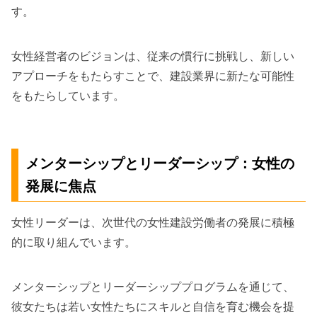
す。
女性経営者のビジョンは、従来の慣行に挑戦し、新しい
アプローチをもたらすことで、建設業界に新たな可能性
をもたらしています。
メンターシップとリーダーシップ：女性の
発展に焦点
女性リーダーは、次世代の女性建設労働者の発展に積極
的に取り組んでいます。
メンターシップとリーダーシッププログラムを通じて、
彼女たちは若い女性たちにスキルと自信を育む機会を提