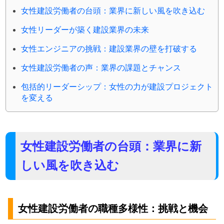
女性建設労働者の台頭：業界に新しい風を吹き込む
女性リーダーが築く建設業界の未来
女性エンジニアの挑戦：建設業界の壁を打破する
女性建設労働者の声：業界の課題とチャンス
包括的リーダーシップ：女性の力が建設プロジェクト
を変える
女性建設労働者の台頭：業界に新
しい風を吹き込む
女性建設労働者の職種多様性：挑戦と機会