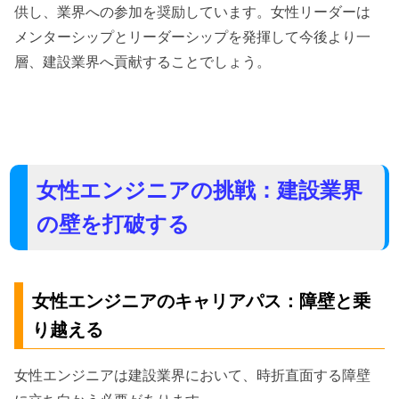
供し、業界への参加を奨励しています。女性リーダーは
メンターシップとリーダーシップを発揮して今後より一
層、建設業界へ貢献することでしょう。
女性エンジニアの挑戦：建設業界
の壁を打破する
女性エンジニアのキャリアパス：障壁と乗
り越える
女性エンジニアは建設業界において、時折直面する障壁