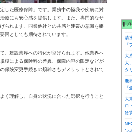
定した医療保障」です。業務中の怪我や疾病に対
治療にも安心感を提供します。また、専門的なサ
▌プ
げられます。同業他社との共感と連帯の意識を醸
要因としても期待されています。
清
「
て、建設業界への特化が挙げられます。他業界へ
大
規模による保険料の差異、保障内容の限定などが
大
の保険変更手続きの煩雑さもデメリットとされて
タ
鹿
「
よく理解し、自身の状況に合った選択を行うこと
大
ロ
賃
N
ン