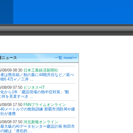
着ニュース
一覧 more>>
/08/09 08:30
日本工業経済新聞社
者は熊谷組／柏の葉に44階共住など／延べ
積6.4万㎡／三井 ...
/08/09 07:50
ビジネス+IT
化から1年「建設現場の熱中症対策」“酷
に何を見直すべき ...
/08/08 17:50
FNNプライムオンライン
40メートルでの救助訓練 那覇市消防局や建
会社が連携
/08/08 07:50
河北新報オンライン
最大級のAIデータセンター建設計画 秋田市
の鍵は「潜在的 ...