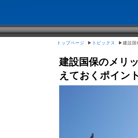
トップページ
▶
トピックス
▶建設国
建設国保のメリ
えておくポイン