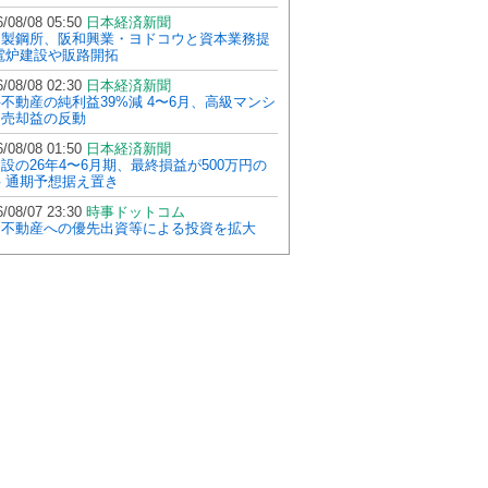
/08/08 05:50
日本経済新聞
山製鋼所、阪和興業・ヨドコウと資本業務提
電炉建設や販路開拓
/08/08 02:30
日本経済新聞
不動産の純利益39%減 4〜6月、高級マンシ
ン売却益の反動
/08/08 01:50
日本経済新聞
設の26年4〜6月期、最終損益が500万円の
 通期予想据え置き
/08/07 23:30
時事ドットコム
国不動産への優先出資等による投資を拡大