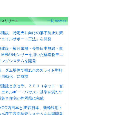
レスリリース
一覧 more>>
水建設、特定天井向けの落下防止対策
フェイルサポート工法」を開発
成建設・横河電機・長野日本無線・東
、MEMSセンサーを用いた構造物モニ
リングシステムを開発
島、ダム堤体で幅15mのスライド型枠
全自動化」に成功
東建託と京セラ、ＺＥＨ（ネット・ゼ
・エネルギー・ハウス）基準を満たす
貸集合住宅が静岡県に完成
EXCO西日本とJR西日本、新幹線用ト
ネル覆工表面検査システムを共同開発