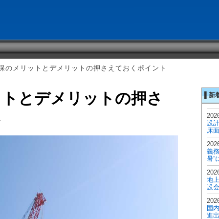
保のメリットとデメリットの押さえておくポイント
ットとデメリットの押さ
▌新
ト
2026
設計
床面
2026
義務
暑”
2026
地上
設
2026
国内
進出