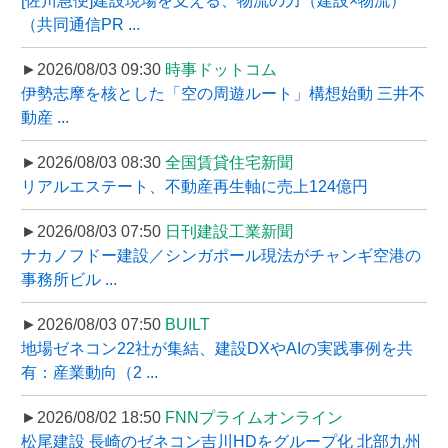
[佐川急便]建設現場を支える、物流の力（建設×物流）
（共同通信PR ...
►2026/08/03 09:30
時事ドットコム
伊勢志摩を核とした「空の周遊ルート」構想始動 三井不
動産 ...
►2026/08/03 08:30
全国賃貸住宅新聞
リアルエステート、不動産再生軸に売上124億円
►2026/08/03 07:50
日刊建設工業新聞
ナカノフドー建設／シンガポール現法がチャンギ空港の
事務所ビル ...
►2026/08/03 07:50
BUILT
地場ゼネコン22社が集結、建設DXやAIの実践事例を共
有：産業動向（2 ...
►2026/08/02 18:50
FNNプライムオンライン
松尾建設 長崎のゼネコン吉川HDをグループ化 北部九州