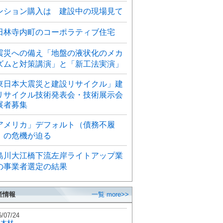
ンション購入は 建設中の現場見て
田林寺内町のコーポラティブ住宅
震災への備え「地盤の液状化のメカ
ズムと対策講演」と「新工法実演」
東日本大震災と建設リサイクル」建
リサイクル技術発表会・技術展示会
展者募集
アメリカ」デフォルト（債務不履
）の危機が迫る
島川大江橋下流左岸ライトアップ業
の事業者選定の結果
産情報
一覧 more>>
6/07/24
秋木材