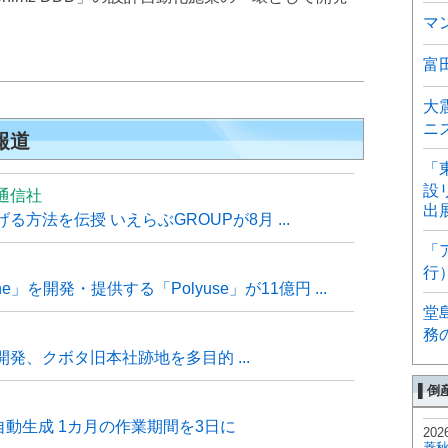
マ
富
大
ニ
報道
「
設
通信社
出
方法を伝授 いえらぶGROUPが8月 ...
「
行
e」を開発・提供する「Polyuse」が11億円 ...
堂
務
発、クボタ旧本社跡地を多目的 ...
▌倒
自動生成 1カ月の作業期間を3日に
202
菱