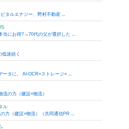
タルエナジー、野村不動産 ...
WS
にお得?→70代の父が選択した ...
の低迷続く
に。 AI-OCR×ストレージ× ...
物流の力（建設×物流）
タル
力（建設×物流）（共同通信PR ...
ム