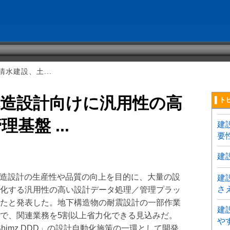
水建設、土...
構造設計向けに汎用性の高
▌ト
基盤 ...
建
要
建
木構造設計の生産性や品質の向上を目的に、大量の設
建
さ
化する汎用性の高い設計データ処理／管理プラッ
たと発表した。地下構造物の耐震設計の一部作業
建
で、関連業務を5割以上省力化できる見込みだ。
や
himz DDD」の設計自動化施策の一環として開発