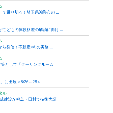
ム
で乗り切る！埼玉県鴻巣市の ...
こどもの体験格差の解消に向け ...
ム
発信！不動産×AIの実務 ...
ム
策として「クーリングルーム ...
」に出展＜8/26～28＞
タル
大成建設が福島・田村で技術実証