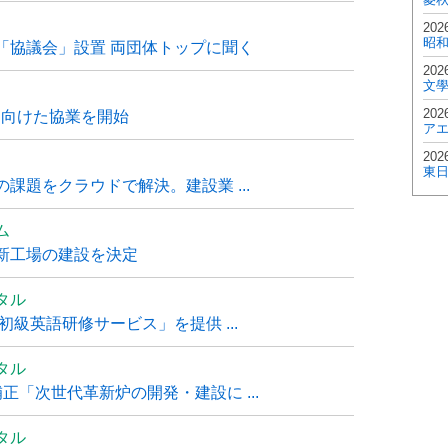
202
昭
「協議会」設置 両団体トップに聞く
202
文
202
に向けた協業を開始
ア
202
東
課題をクラウドで解決。建設業 ...
ム
新工場の建設を決定
タル
級英語研修サービス」を提供 ...
タル
「次世代革新炉の開発・建設に ...
タル