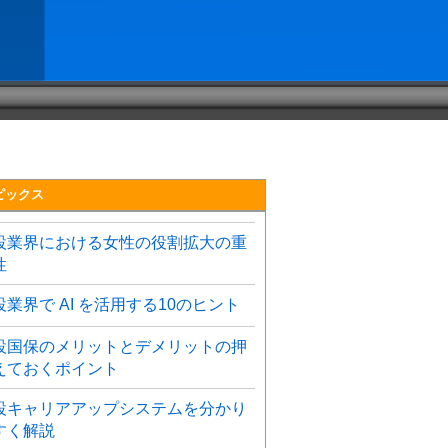
ピックス
設業界における女性の役割拡大の重
性
設業界で AI を活用する10のヒント
設国保のメリットとデメリットの押
えておくポイント
設キャリアアップシステムを分かり
すく解説