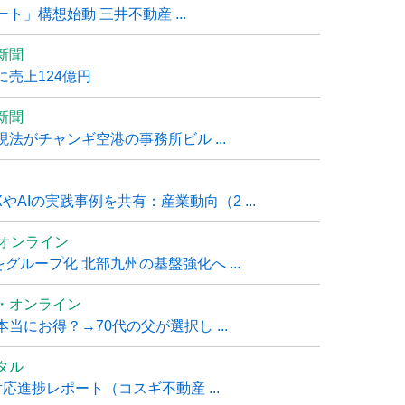
」構想始動 三井不動産 ...
新聞
売上124億円
新聞
法がチャンギ空港の事務所ビル ...
AIの実践事例を共有：産業動向（2 ...
ムオンライン
グループ化 北部九州の基盤強化へ ...
・オンライン
にお得？→70代の父が選択し ...
タル
進捗レポート（コスギ不動産 ...