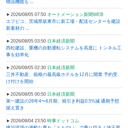
物流機能も ...
►2026/08/05 07:50
オートメーション新聞WEB
エフピコ、茨城県坂東市に新工場・配送センターを建設
新素材の ...
►2026/08/05 03:50
日本経済新聞
西松建設、重機の自動運転システムを高度に トンネル工
事を効率化
►2026/08/05 02:30
日本経済新聞
三井不動産、箱根の最高級ホテルを12月に開業 予約受
け付けを開始
►2026/08/05 00:50
日本経済新聞
第一建設の26年4〜6月期、税引き利益0.5%減 通期予想
据え置き
►2026/08/04 23:50
時事ドットコム
建設現場の過酷な夏を「ととのい」で乗り切る！埼玉県