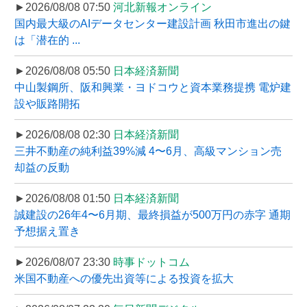
►2026/08/08 07:50
河北新報オンライン
国内最大級のAIデータセンター建設計画 秋田市進出の鍵
は「潜在的 ...
►2026/08/08 05:50
日本経済新聞
中山製鋼所、阪和興業・ヨドコウと資本業務提携 電炉建
設や販路開拓
►2026/08/08 02:30
日本経済新聞
三井不動産の純利益39%減 4〜6月、高級マンション売
却益の反動
►2026/08/08 01:50
日本経済新聞
誠建設の26年4〜6月期、最終損益が500万円の赤字 通期
予想据え置き
►2026/08/07 23:30
時事ドットコム
米国不動産への優先出資等による投資を拡大