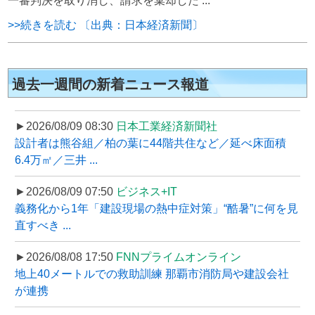
一審判決を取り消し、請求を棄却した ...
>>続きを読む 〔出典：日本経済新聞〕
過去一週間の新着ニュース報道
►2026/08/09 08:30
日本工業経済新聞社
設計者は熊谷組／柏の葉に44階共住など／延べ床面積
6.4万㎡／三井 ...
►2026/08/09 07:50
ビジネス+IT
義務化から1年「建設現場の熱中症対策」“酷暑”に何を見
直すべき ...
►2026/08/08 17:50
FNNプライムオンライン
地上40メートルでの救助訓練 那覇市消防局や建設会社
が連携