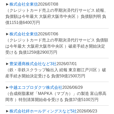
►
株式会社全東信
2026/07/08
（クレジットカード売上の早期決済代行サービス 続報、
負債額は今年最大 大阪府大阪市中央区 ）負債額判明 負
債1151億6400万円
►
株式会社全東信
2026/07/06
（クレジットカード売上の早期決済代行サービス 負債額
は今年最大 大阪府大阪市中央区 ）破産手続き開始決定
受ける 負債1259億2900万円
►
豊栄通商株式会社など3社
2026/07/01
（鉄・非鉄スクラップ輸出入 続報 東京都江戸川区 ）破
産手続き開始決定受ける 負債59億1500万円
►
中越エコプロダクツ株式会社
2026/06/29
（合成樹脂素材「MAPKA（マプカ）」の製造 富山県高
岡市 ）特別清算開始命令受ける 負債37億5100万円
►
株式会社絆ホールディングスなど5社
2026/06/23