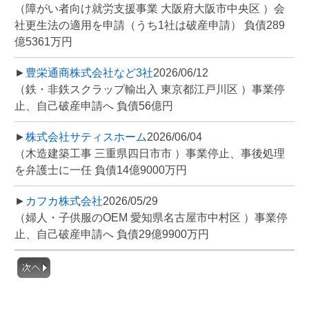
（障がい者向け就労支援事業 大阪府大阪市中央区 ）会
社更生法の適用を申請（うち1社は破産申請） 負債289
億5361万円
►
豊栄通商株式会社など3社
2026/06/12
（鉄・非鉄スクラップ輸出入 東京都江戸川区 ）事業停
止、自己破産申請へ 負債56億円
►
株式会社サティスホーム
2026/06/04
（木造建築工事 三重県四日市市 ）事業停止、事後処理
を弁護士に一任 負債14億9000万円
►
カフカ株式会社
2026/05/29
（婦人・子供服のOEM 愛知県名古屋市中村区 ）事業停
止、自己破産申請へ 負債29億9900万円