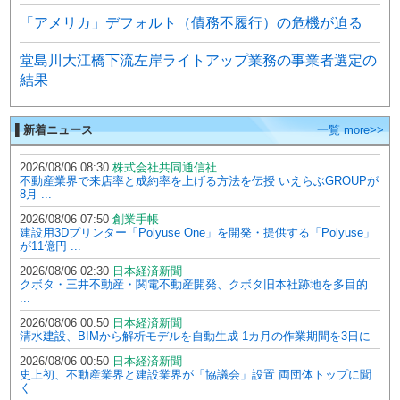
「アメリカ」デフォルト（債務不履行）の危機が迫る
堂島川大江橋下流左岸ライトアップ業務の事業者選定の
結果
▌新着ニュース
一覧 more>>
2026/08/06 08:30
株式会社共同通信社
不動産業界で来店率と成約率を上げる方法を伝授 いえらぶGROUPが
8月 ...
2026/08/06 07:50
創業手帳
建設用3Dプリンター「Polyuse One」を開発・提供する「Polyuse」
が11億円 ...
2026/08/06 02:30
日本経済新聞
クボタ・三井不動産・関電不動産開発、クボタ旧本社跡地を多目的
...
2026/08/06 00:50
日本経済新聞
清水建設、BIMから解析モデルを自動生成 1カ月の作業期間を3日に
2026/08/06 00:50
日本経済新聞
史上初、不動産業界と建設業界が「協議会」設置 両団体トップに聞
く