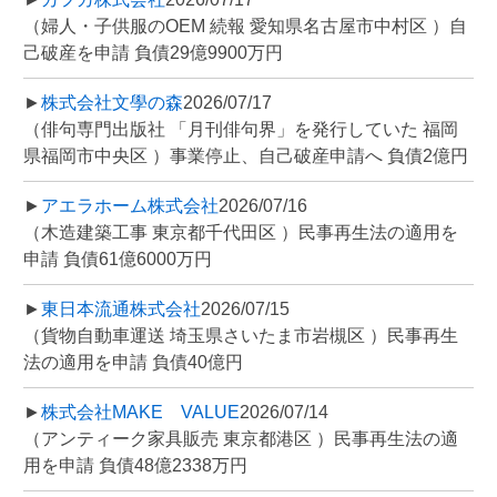
（婦人・子供服のOEM 続報 愛知県名古屋市中村区 ）自
己破産を申請 負債29億9900万円
►
株式会社文學の森
2026/07/17
（俳句専門出版社 「月刊俳句界」を発行していた 福岡
県福岡市中央区 ）事業停止、自己破産申請へ 負債2億円
►
アエラホーム株式会社
2026/07/16
（木造建築工事 東京都千代田区 ）民事再生法の適用を
申請 負債61億6000万円
►
東日本流通株式会社
2026/07/15
（貨物自動車運送 埼玉県さいたま市岩槻区 ）民事再生
法の適用を申請 負債40億円
►
株式会社MAKE VALUE
2026/07/14
（アンティーク家具販売 東京都港区 ）民事再生法の適
用を申請 負債48億2338万円