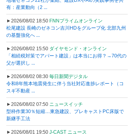
地場ゼネコン22社が集結、建設DXやAIの実践事例を共
有：産業動向（2 ...
►2026/08/02 18:50
FNNプライムオンライン
松尾建設 長崎のゼネコン吉川HDをグループ化 北部九州
の基盤強化へ ...
►2026/08/02 15:50
ダイヤモンド・オンライン
「相続税対策でアパート建設」は本当にお得？→70代の
父が選択し ...
►2026/08/02 08:30
毎日新聞デジタル
令和8年熊本地震発生に伴う当社対応進捗レポート（コ
スギ不動産 ...
►2026/08/02 07:50
ニュースイッチ
型枠作業30％短縮…東急建設、プレキャストPC床版で
新継手工法
►2026/08/01 19:50
J-CAST ニュース