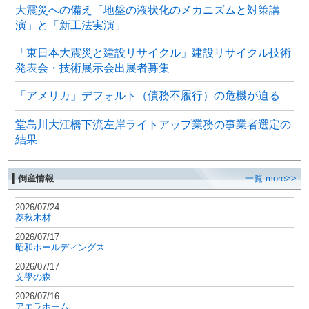
大震災への備え「地盤の液状化のメカニズムと対策講
演」と「新工法実演」
「東日本大震災と建設リサイクル」建設リサイクル技術
発表会・技術展示会出展者募集
「アメリカ」デフォルト（債務不履行）の危機が迫る
堂島川大江橋下流左岸ライトアップ業務の事業者選定の
結果
▌倒産情報
一覧 more>>
2026/07/24
菱秋木材
2026/07/17
昭和ホールディングス
2026/07/17
文學の森
2026/07/16
アエラホーム