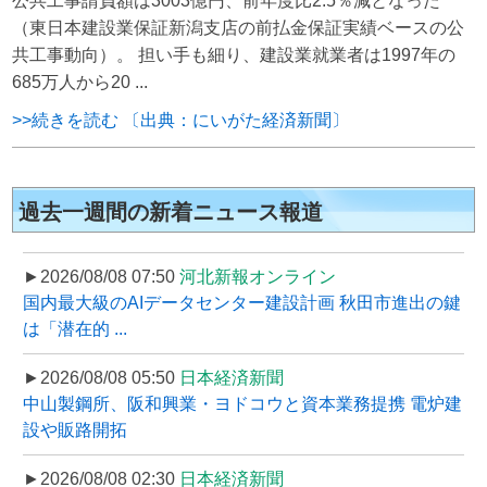
公共工事請負額は3003億円、前年度比2.5％減となった
（東日本建設業保証新潟支店の前払金保証実績ベースの公
共工事動向）。 担い手も細り、建設業就業者は1997年の
685万人から20 ...
>>続きを読む 〔出典：にいがた経済新聞〕
過去一週間の新着ニュース報道
►2026/08/08 07:50
河北新報オンライン
国内最大級のAIデータセンター建設計画 秋田市進出の鍵
は「潜在的 ...
►2026/08/08 05:50
日本経済新聞
中山製鋼所、阪和興業・ヨドコウと資本業務提携 電炉建
設や販路開拓
►2026/08/08 02:30
日本経済新聞