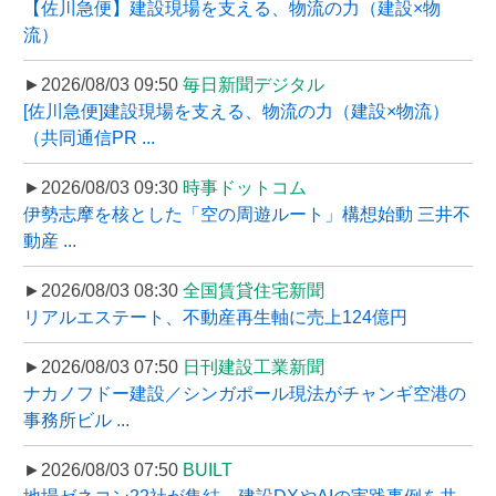
【佐川急便】建設現場を支える、物流の力（建設×物
流）
►2026/08/03 09:50
毎日新聞デジタル
[佐川急便]建設現場を支える、物流の力（建設×物流）
（共同通信PR ...
►2026/08/03 09:30
時事ドットコム
伊勢志摩を核とした「空の周遊ルート」構想始動 三井不
動産 ...
►2026/08/03 08:30
全国賃貸住宅新聞
リアルエステート、不動産再生軸に売上124億円
►2026/08/03 07:50
日刊建設工業新聞
ナカノフドー建設／シンガポール現法がチャンギ空港の
事務所ビル ...
►2026/08/03 07:50
BUILT