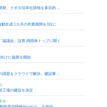
発、クボタ旧本社跡地を多目的 ...
自動生成 1カ月の作業期間を3日に
「協議会」設置 両団体トップに聞く
に向けた協業を開始
課題をクラウドで解決。建設業 ...
ム
新工場の建設を決定
タル
級英語研修サービス」を提供 ...