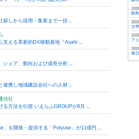
202
昭
探しから採用・集客まで一括 ...
202
文
ム
202
ア
る革新的DX移動基地『Asahi ...
202
東
シェア、動向および成長分析 ...
連携し地域建設会社への人材 ...
通信社
方法を伝授 いえらぶGROUPが8月 ...
e」を開発・提供する「Polyuse」が11億円 ...