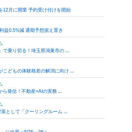
12月に開業 予約受け付けを開始
利益0.5%減 通期予想据え置き
ム
で乗り切る！埼玉県鴻巣市の ...
こどもの体験格差の解消に向け ...
ム
発信！不動産×AIの実務 ...
ム
策として「クーリングルーム ...
」に出展＜8/26～28＞