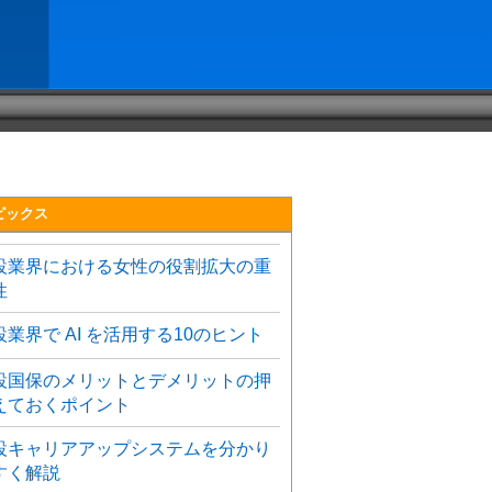
ピックス
設業界における女性の役割拡大の重
性
設業界で AI を活用する10のヒント
設国保のメリットとデメリットの押
えておくポイント
設キャリアアップシステムを分かり
すく解説