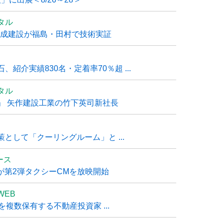
タル
大成建設が福島・田村で技術実証
紹介実績830名・定着率70％超 ...
タル
」 矢作建設工業の竹下英司新社長
として「クーリングルーム」と ...
ュース
R』が第2弾タクシーCMを放映開始
WEB
複数保有する不動産投資家 ...