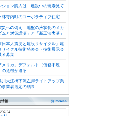
ンション購入は 建設中の現場見て
田林寺内町のコーポラティブ住宅
震災への備え「地盤の液状化のメカ
ズムと対策講演」と「新工法実演」
東日本大震災と建設リサイクル」建
リサイクル技術発表会・技術展示会
展者募集
アメリカ」デフォルト（債務不履
）の危機が迫る
島川大江橋下流左岸ライトアップ業
の事業者選定の結果
産情報
一覧 more>>
6/07/24
秋木材