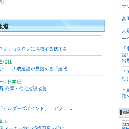
聞〕
マ
富
報道
大
ニ
「
グ」カタログに掲載する技術を ...
設
出
通信社
――大成建設が見据える「建物 ...
「
行
ーク日本版
上昇 商業・住宅建設改善
堂
務
ビルダーズポイント」、アプリ ...
▌倒
タル
202
 メーカー4社が5億円超支払い
菱