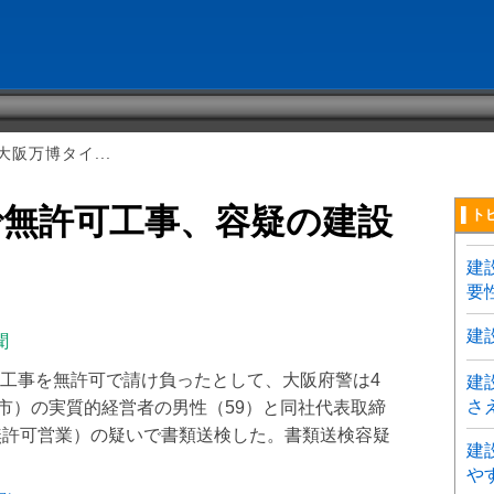
阪万博タイ...
で無許可工事、容疑の建設
▌ト
建
要
建
聞
工事を無許可で請け負ったとして、大阪府警は4
建
さ
崎市）の実質的経営者の男性（59）と同社代表取締
無許可営業）の疑いで書類送検した。書類送検容疑
建
や