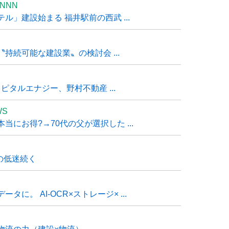
NNN
」建設始まる 福井駅前の西武 ...
持続可能な建設業〟の検討会 ...
タルエナジー、野村不動産 ...
WS
にお得?→70代の父が選択した ...
の低迷続く
に。 AI-OCR×ストレージ× ...