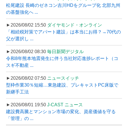
松尾建設 長崎のゼネコン吉川HDをグループ化 北部九州
の基盤強化へ ...
►2026/08/02 15:50
ダイヤモンド・オンライン
「相続税対策でアパート建設」は本当にお得？→70代の
父が選択し ...
►2026/08/02 08:30
毎日新聞デジタル
令和8年熊本地震発生に伴う当社対応進捗レポート（コ
スギ不動産 ...
►2026/08/02 07:50
ニュースイッチ
型枠作業30％短縮…東急建設、プレキャストPC床版で
新継手工法
►2026/08/01 19:50
J-CAST ニュース
建設費高騰とマンション市場の変化、資産価値を守る
「管理」の ...