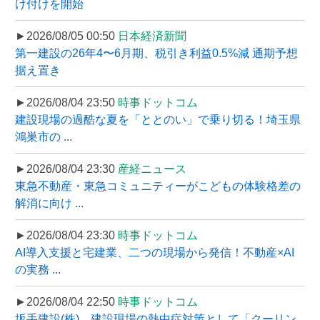
け付けを開始
►2026/08/05 00:50
日本経済新聞
第一建設の26年4〜6月期、税引き利益0.5%減 通期予想
据え置き
►2026/08/04 23:50
時事ドットコム
建設現場の過酷な夏を「ととのい」で乗り切る！埼玉県
鴻巣市の ...
►2026/08/04 23:30
産経ニュース
東急不動産・東急コミュニティーがこどもの体験格差の
解消に向け ...
►2026/08/04 23:30
時事ドットコム
AI導入支援と宅建業、二つの現場から発信！不動産×AI
の実務 ...
►2026/08/04 22:50
時事ドットコム
坂手建設(株)、建設現場の熱中症対策として「クーリン