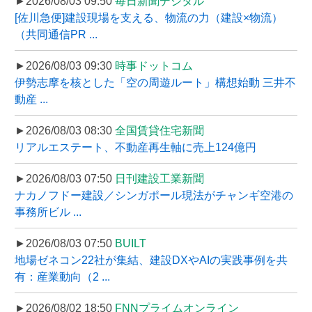
►2026/08/03 09:50
毎日新聞デジタル
[佐川急便]建設現場を支える、物流の力（建設×物流）
（共同通信PR ...
►2026/08/03 09:30
時事ドットコム
伊勢志摩を核とした「空の周遊ルート」構想始動 三井不
動産 ...
►2026/08/03 08:30
全国賃貸住宅新聞
リアルエステート、不動産再生軸に売上124億円
►2026/08/03 07:50
日刊建設工業新聞
ナカノフドー建設／シンガポール現法がチャンギ空港の
事務所ビル ...
►2026/08/03 07:50
BUILT
地場ゼネコン22社が集結、建設DXやAIの実践事例を共
有：産業動向（2 ...
►2026/08/02 18:50
FNNプライムオンライン