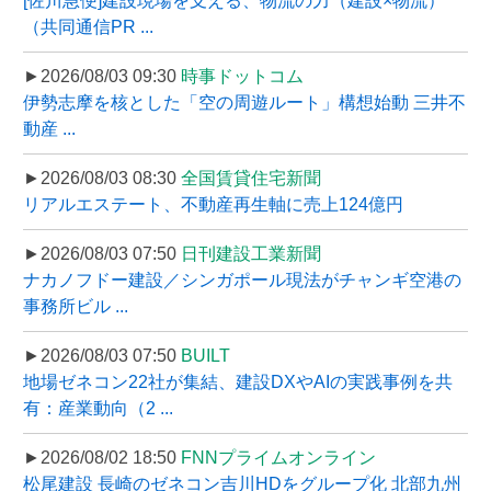
[佐川急便]建設現場を支える、物流の力（建設×物流）
（共同通信PR ...
►2026/08/03 09:30
時事ドットコム
伊勢志摩を核とした「空の周遊ルート」構想始動 三井不
動産 ...
►2026/08/03 08:30
全国賃貸住宅新聞
リアルエステート、不動産再生軸に売上124億円
►2026/08/03 07:50
日刊建設工業新聞
ナカノフドー建設／シンガポール現法がチャンギ空港の
事務所ビル ...
►2026/08/03 07:50
BUILT
地場ゼネコン22社が集結、建設DXやAIの実践事例を共
有：産業動向（2 ...
►2026/08/02 18:50
FNNプライムオンライン
松尾建設 長崎のゼネコン吉川HDをグループ化 北部九州