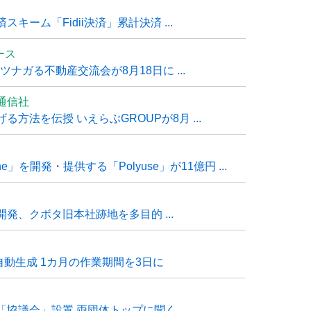
ーム「Fidii決済」累計決済 ...
ュース
ナガる不動産交流会が8月18日に ...
通信社
方法を伝授 いえらぶGROUPが8月 ...
e」を開発・提供する「Polyuse」が11億円 ...
発、クボタ旧本社跡地を多目的 ...
自動生成 1カ月の作業期間を3日に
「協議会」設置 両団体トップに聞く