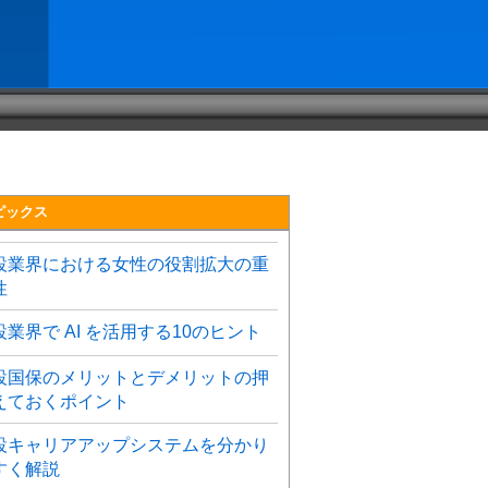
ピックス
設業界における女性の役割拡大の重
性
設業界で AI を活用する10のヒント
設国保のメリットとデメリットの押
えておくポイント
設キャリアアップシステムを分かり
すく解説