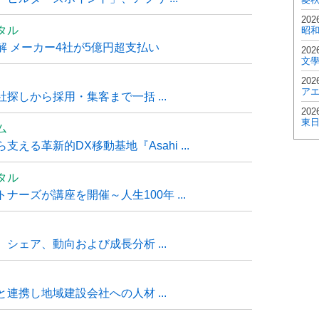
202
タル
昭
 メーカー4社が5億円超支払い
202
文
202
ア
探しから採用・集客まで一括 ...
202
東
ム
る革新的DX移動基地『Asahi ...
タル
ーズが講座を開催～人生100年 ...
シェア、動向および成長分析 ...
連携し地域建設会社への人材 ...