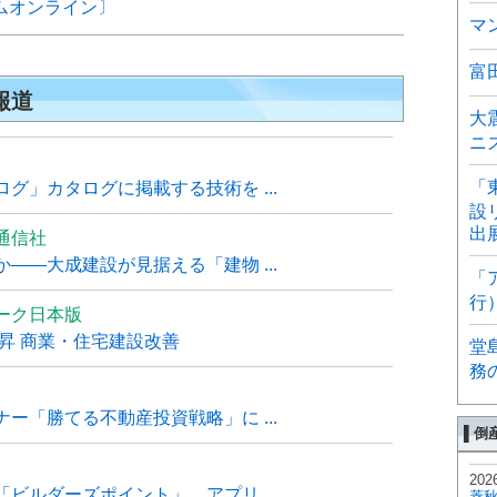
イムオンライン〕
マ
富
報道
大
ニ
「
グ」カタログに掲載する技術を ...
設
出
通信社
――大成建設が見据える「建物 ...
「
行
ーク日本版
上昇 商業・住宅建設改善
堂
務
ー「勝てる不動産投資戦略」に ...
▌倒
202
ビルダーズポイント」、アプリ ...
菱