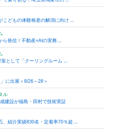
こどもの体験格差の解消に向け ...
ム
発信！不動産×AIの実務 ...
ム
策として「クーリングルーム ...
」に出展＜8/26～28＞
タル
大成建設が福島・田村で技術実証
紹介実績830名・定着率70％超 ...