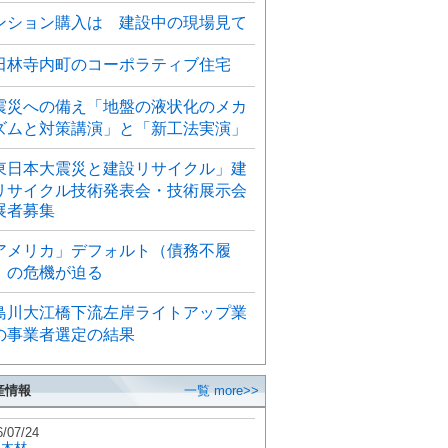
ンション購入は 建設中の現場見て
田林寺内町のコーポラティブ住宅
震災への備え「地盤の液状化のメカ
ズムと対策講演」と「新工法実演」
東日本大震災と建設リサイクル」建
リサイクル技術発表会・技術展示会
展者募集
アメリカ」デフォルト（債務不履
）の危機が迫る
島川大江橋下流左岸ライトアップ業
の事業者選定の結果
産情報
一覧 more>>
6/07/24
秋木材