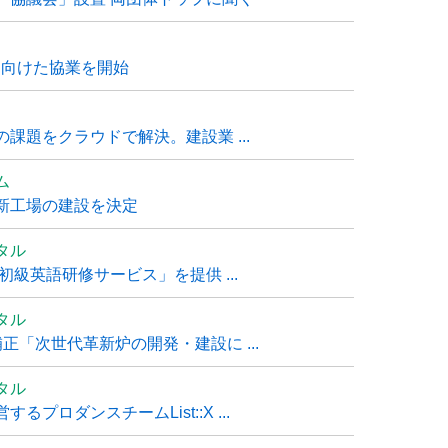
に向けた協業を開始
課題をクラウドで解決。建設業 ...
ム
新工場の建設を決定
タル
級英語研修サービス」を提供 ...
タル
「次世代革新炉の開発・建設に ...
タル
ロダンスチームList::X ...