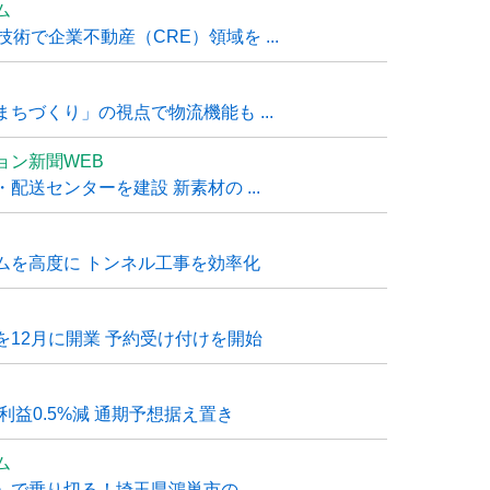
ム
技術で企業不動産（CRE）領域を ...
ちづくり」の視点で物流機能も ...
ョン新聞WEB
送センターを建設 新素材の ...
ムを高度に トンネル工事を効率化
12月に開業 予約受け付けを開始
利益0.5%減 通期予想据え置き
ム
で乗り切る！埼玉県鴻巣市の ...