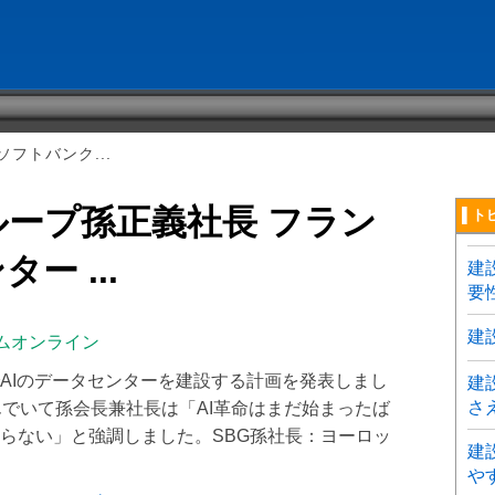
フトバンク...
ープ孫正義社長 フラン
▌ト
ー ...
建
要
建
ムオンライン
AIのデータセンターを建設する計画を発表しまし
建
さ
んでいて孫会長兼社長は「AI革命はまだ始まったば
らない」と強調しました。SBG孫社長：ヨーロッ
建
や