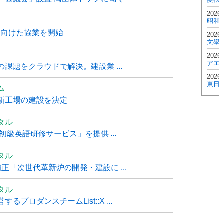
202
昭
に向けた協業を開始
202
文
202
ア
課題をクラウドで解決。建設業 ...
202
東
ム
新工場の建設を決定
タル
級英語研修サービス」を提供 ...
タル
「次世代革新炉の開発・建設に ...
タル
ロダンスチームList::X ...