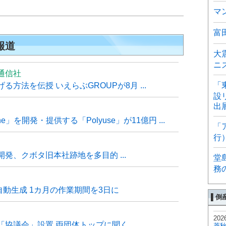
マ
富
報道
大
ニ
通信社
「
方法を伝授 いえらぶGROUPが8月 ...
設
出
e」を開発・提供する「Polyuse」が11億円 ...
「
行
発、クボタ旧本社跡地を多目的 ...
堂
務
自動生成 1カ月の作業期間を3日に
▌倒
202
「協議会」設置 両団体トップに聞く
菱