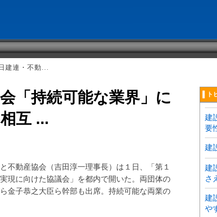
建連・不動...
協会「持続可能な業界」に
▌ト
 ...
建
要
建
と不動産協会（吉田淳一理事長）は１日、「第１
建
さ
実現に向けた協議会」を都内で開いた。両団体の
ら金子恭之大臣ら幹部も出席。持続可能な両業の
建
や