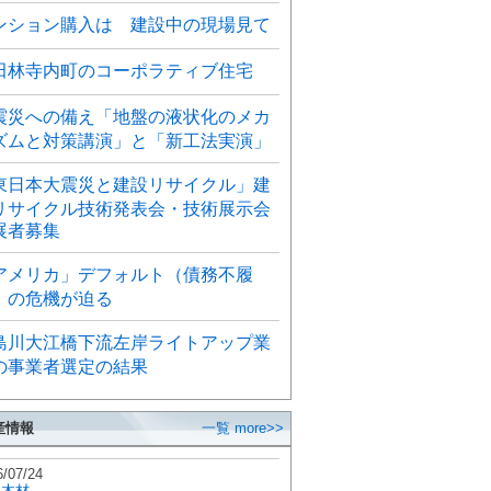
ンション購入は 建設中の現場見て
田林寺内町のコーポラティブ住宅
震災への備え「地盤の液状化のメカ
ズムと対策講演」と「新工法実演」
東日本大震災と建設リサイクル」建
リサイクル技術発表会・技術展示会
展者募集
アメリカ」デフォルト（債務不履
）の危機が迫る
島川大江橋下流左岸ライトアップ業
の事業者選定の結果
産情報
一覧 more>>
6/07/24
秋木材