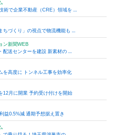
ム
技術で企業不動産（CRE）領域を ...
ちづくり」の視点で物流機能も ...
ョン新聞WEB
送センターを建設 新素材の ...
ムを高度に トンネル工事を効率化
12月に開業 予約受け付けを開始
利益0.5%減 通期予想据え置き
ム
で乗り切る！埼玉県鴻巣市の ...