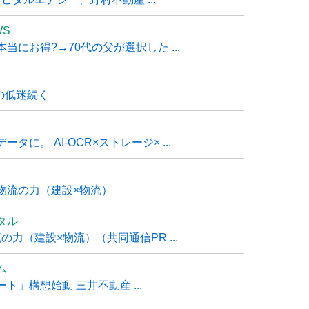
WS
にお得?→70代の父が選択した ...
の低迷続く
に。 AI-OCR×ストレージ× ...
物流の力（建設×物流）
タル
力（建設×物流）（共同通信PR ...
ム
」構想始動 三井不動産 ...