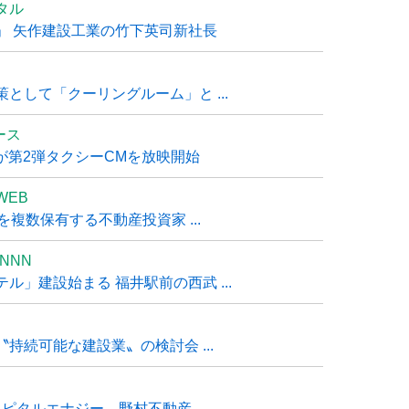
タル
」 矢作建設工業の竹下英司新社長
として「クーリングルーム」と ...
ュース
R』が第2弾タクシーCMを放映開始
WEB
複数保有する不動産投資家 ...
NNN
」建設始まる 福井駅前の西武 ...
持続可能な建設業〟の検討会 ...
タルエナジー、野村不動産 ...