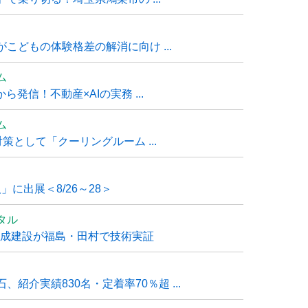
こどもの体験格差の解消に向け ...
ム
発信！不動産×AIの実務 ...
ム
策として「クーリングルーム ...
」に出展＜8/26～28＞
タル
大成建設が福島・田村で技術実証
紹介実績830名・定着率70％超 ...