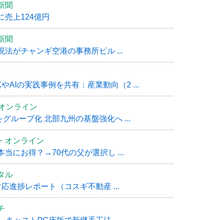
新聞
売上124億円
新聞
法がチャンギ空港の事務所ビル ...
AIの実践事例を共有：産業動向（2 ...
ムオンライン
グループ化 北部九州の基盤強化へ ...
・オンライン
にお得？→70代の父が選択し ...
タル
進捗レポート（コスギ不動産 ...
チ