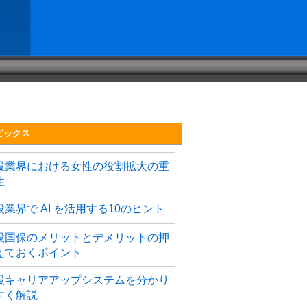
ピックス
設業界における女性の役割拡大の重
性
設業界で AI を活用する10のヒント
設国保のメリットとデメリットの押
えておくポイント
設キャリアアップシステムを分かり
すく解説