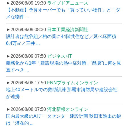
►2026/08/09 19:30
ライブドアニュース
【不動産】予算オーバーでも「買っていい物件」と「ダ
メな物件 ...
►2026/08/09 08:30
日本工業経済新聞社
設計者は熊谷組／柏の葉に44階共住など／延べ床面積
6.4万㎡／三井 ...
►2026/08/09 07:50
ビジネス+IT
義務化から1年「建設現場の熱中症対策」“酷暑”に何を見
直すべき ...
►2026/08/08 17:50
FNNプライムオンライン
地上40メートルでの救助訓練 那覇市消防局や建設会社
が連携
►2026/08/08 07:50
河北新報オンライン
国内最大級のAIデータセンター建設計画 秋田市進出の鍵
は「潜在的 ...