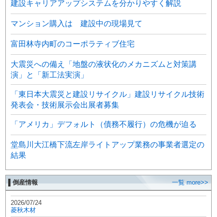
建設キャリアアップシステムを分かりやすく解説
マンション購入は 建設中の現場見て
富田林寺内町のコーポラティブ住宅
大震災への備え「地盤の液状化のメカニズムと対策講
演」と「新工法実演」
「東日本大震災と建設リサイクル」建設リサイクル技術
発表会・技術展示会出展者募集
「アメリカ」デフォルト（債務不履行）の危機が迫る
堂島川大江橋下流左岸ライトアップ業務の事業者選定の
結果
▌倒産情報
一覧 more>>
2026/07/24
菱秋木材