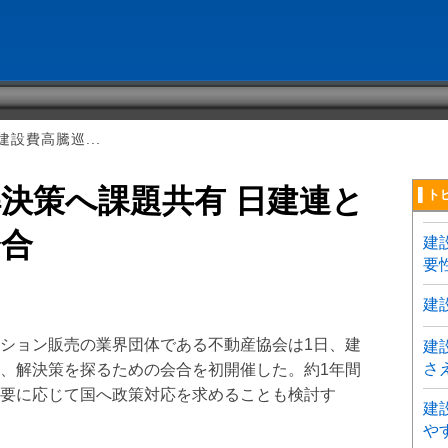
設費高騰巡...
決策へ課題共有 日建連と
▌ト
会合
建
要
建
ション販売の業界団体である不動産協会は1日、建
建
さ
、解決策を探るための会合を初開催した。約1年間
要に応じて国へ政策対応を求めることも検討す
建
や