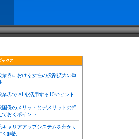
ピックス
設業界における女性の役割拡大の重
性
設業界で AI を活用する10のヒント
設国保のメリットとデメリットの押
えておくポイント
設キャリアアップシステムを分かり
すく解説