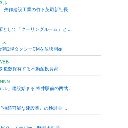
タル
」 矢作建設工業の竹下英司新社長
として「クーリングルーム」と ...
ュース
R』が第2弾タクシーCMを放映開始
WEB
複数保有する不動産投資家 ...
NNN
」建設始まる 福井駅前の西武 ...
持続可能な建設業〟の検討会 ...
タルエナジー、野村不動産 ...