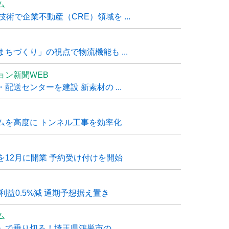
ム
技術で企業不動産（CRE）領域を ...
ちづくり」の視点で物流機能も ...
ョン新聞WEB
送センターを建設 新素材の ...
ムを高度に トンネル工事を効率化
12月に開業 予約受け付けを開始
利益0.5%減 通期予想据え置き
ム
で乗り切る！埼玉県鴻巣市の ...