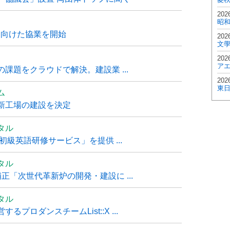
202
昭
に向けた協業を開始
202
文
202
ア
課題をクラウドで解決。建設業 ...
202
東
ム
新工場の建設を決定
タル
級英語研修サービス」を提供 ...
タル
「次世代革新炉の開発・建設に ...
タル
ロダンスチームList::X ...