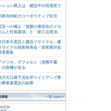
ンション購入は 建設中の現場見て
田林寺内町のコーポラティブ住宅
震災への備え「地盤の液状化のメカ
ズムと対策講演」と「新工法実演」
東日本大震災と建設リサイクル」建
リサイクル技術発表会・技術展示会
展者募集
アメリカ」デフォルト（債務不履
）の危機が迫る
島川大江橋下流左岸ライトアップ業
の事業者選定の結果
産情報
一覧 more>>
6/07/24
秋木材