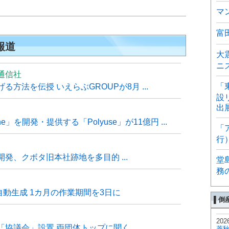
マ
富
報道
大
ニ
通信社
「
方法を伝授 いえらぶGROUPが8月 ...
設
出
e」を開発・提供する「Polyuse」が11億円 ...
「
行
発、クボタ旧本社跡地を多目的 ...
堂
務
自動生成 1カ月の作業期間を3日に
▌倒
202
「協議会」設置 両団体トップに聞く
菱