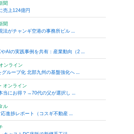
新聞
売上124億円
新聞
法がチャンギ空港の事務所ビル ...
AIの実践事例を共有：産業動向（2 ...
ムオンライン
グループ化 北部九州の基盤強化へ ...
・オンライン
にお得？→70代の父が選択し ...
タル
進捗レポート（コスギ不動産 ...
チ