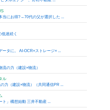
WS
にお得?→70代の父が選択した ...
の低迷続く
に。 AI-OCR×ストレージ× ...
物流の力（建設×物流）
タル
力（建設×物流）（共同通信PR ...
ム
」構想始動 三井不動産 ...