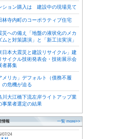
ンション購入は 建設中の現場見て
田林寺内町のコーポラティブ住宅
震災への備え「地盤の液状化のメカ
ズムと対策講演」と「新工法実演」
東日本大震災と建設リサイクル」建
リサイクル技術発表会・技術展示会
展者募集
アメリカ」デフォルト（債務不履
）の危機が迫る
島川大江橋下流左岸ライトアップ業
の事業者選定の結果
産情報
一覧 more>>
6/07/24
秋木材