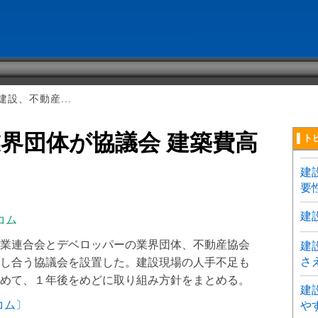
設、不動産...
界団体が協議会 建築費高
▌ト
建
要
建
コム
業連合会とデベロッパーの業界団体、不動産協会
建
さ
し合う協議会を設置した。建設現場の人手不足も
めて、１年後をめどに取り組み方針をまとめる。
建
コム〕
や