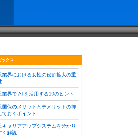
ピックス
設業界における女性の役割拡大の重
性
設業界で AI を活用する10のヒント
設国保のメリットとデメリットの押
えておくポイント
設キャリアアップシステムを分かり
すく解説