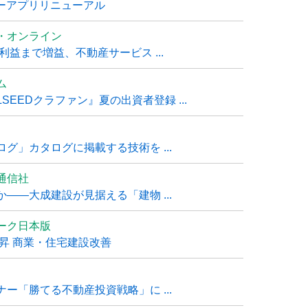
ナーアプリリニューアル
・オンライン
利益まで増益、不動産サービス ...
ム
EEDクラファン』夏の出資者登録 ...
グ」カタログに掲載する技術を ...
通信社
――大成建設が見据える「建物 ...
ーク日本版
上昇 商業・住宅建設改善
ー「勝てる不動産投資戦略」に ...