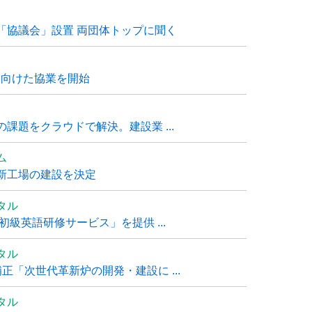
「協議会」設置 両団体トップに聞く
に向けた協業を開始
課題をクラウドで解決。建設業 ...
ム
新工場の建設を決定
タル
級英語研修サービス」を提供 ...
タル
「次世代革新炉の開発・建設に ...
タル