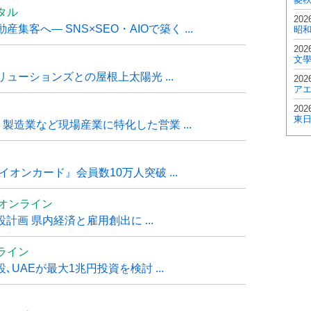
タル
202
客へ― SNS×SEO・AIOで築く ...
昭
202
文
ューションズとの屋根上太陽光 ...
202
ア
202
東
・製造業など現場産業に特化した営業 ...
オンカード』会員数10万人突破 ...
ムオンライン
計画 県内経済と雇用創出に ...
ライン
UAEが最大1兆円投資を検討 ...