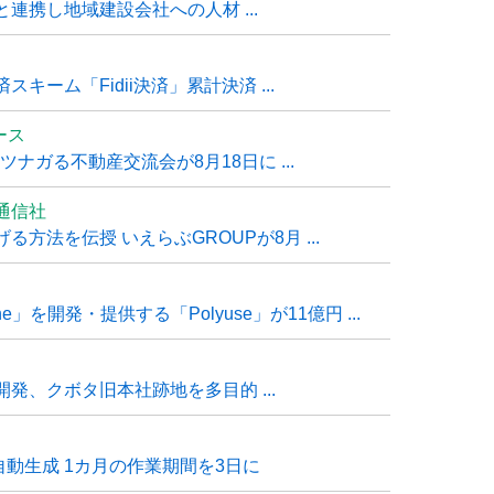
連携し地域建設会社への人材 ...
ーム「Fidii決済」累計決済 ...
ュース
ナガる不動産交流会が8月18日に ...
通信社
方法を伝授 いえらぶGROUPが8月 ...
e」を開発・提供する「Polyuse」が11億円 ...
発、クボタ旧本社跡地を多目的 ...
自動生成 1カ月の作業期間を3日に