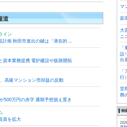
マ
報道
富
大
ライン
ニ
計画 秋田市進出の鍵は「潜在的 ...
「
設
出
と資本業務提携 電炉建設や販路開拓
「
行
6月、高級マンション売却益の反動
堂
務
が500万円の赤字 通期予想据え置き
▌倒
ム
投資を拡大
202
菱