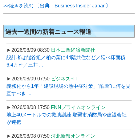
>>続きを読む 〔出典：Business Insider Japan〕
過去一週間の新着ニュース報道
►2026/08/09 08:30
日本工業経済新聞社
設計者は熊谷組／柏の葉に44階共住など／延べ床面積
6.4万㎡／三井 ...
►2026/08/09 07:50
ビジネス+IT
義務化から1年「建設現場の熱中症対策」“酷暑”に何を見
直すべき ...
►2026/08/08 17:50
FNNプライムオンライン
地上40メートルでの救助訓練 那覇市消防局や建設会社
が連携
►2026/08/08 07:50
河北新報オンライン