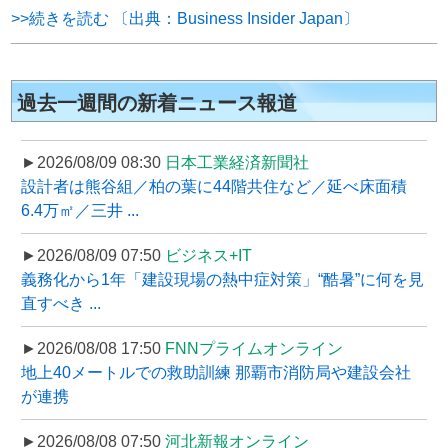
>>続きを読む 〔出典：Business Insider Japan〕
過去一週間の新着ニュース報道
►2026/08/09 08:30
日本工業経済新聞社
設計者は熊谷組／柏の葉に44階共住など／延べ床面積
6.4万㎡／三井 ...
►2026/08/09 07:50
ビジネス+IT
義務化から1年「建設現場の熱中症対策」“酷暑”に何を見
直すべき ...
►2026/08/08 17:50
FNNプライムオンライン
地上40メートルでの救助訓練 那覇市消防局や建設会社
が連携
►2026/08/08 07:50
河北新報オンライン