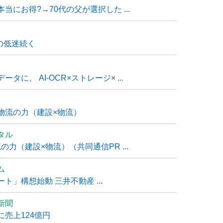
にお得?→70代の父が選択した ...
の低迷続く
に。 AI-OCR×ストレージ× ...
物流の力（建設×物流）
タル
力（建設×物流）（共同通信PR ...
ム
」構想始動 三井不動産 ...
新聞
売上124億円