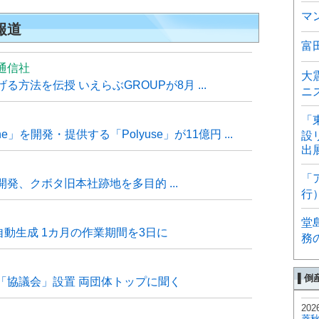
マ
報道
富
通信社
大
方法を伝授 いえらぶGROUPが8月 ...
ニ
「
e」を開発・提供する「Polyuse」が11億円 ...
設
出
「
発、クボタ旧本社跡地を多目的 ...
行
堂
自動生成 1カ月の作業期間を3日に
務
▌倒
「協議会」設置 両団体トップに聞く
202
菱