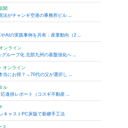
新聞
法がチャンギ空港の事務所ビル ...
AIの実践事例を共有：産業動向（2 ...
ムオンライン
グループ化 北部九州の基盤強化へ ...
・オンライン
にお得？→70代の父が選択し ...
タル
進捗レポート（コスギ不動産 ...
チ
レキャストPC床版で新継手工法
ュース