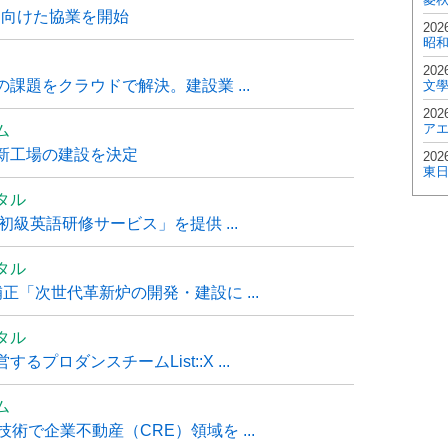
に向けた協業を開始
202
昭
202
課題をクラウドで解決。建設業 ...
文
202
ア
ム
新工場の建設を決定
202
東
タル
級英語研修サービス」を提供 ...
タル
「次世代革新炉の開発・建設に ...
タル
ロダンスチームList::X ...
ム
技術で企業不動産（CRE）領域を ...