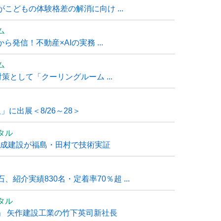
こどもの体験格差の解消に向け ...
ム
発信！不動産×AIの実務 ...
ム
策として「クーリングルーム ...
」に出展＜8/26～28＞
タル
大成建設が福島・田村で技術実証
紹介実績830名・定着率70％超 ...
タル
」 矢作建設工業の竹下英司新社長