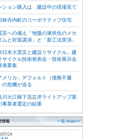
ンション購入は 建設中の現場見て
田林寺内町のコーポラティブ住宅
震災への備え「地盤の液状化のメカ
ズムと対策講演」と「新工法実演」
東日本大震災と建設リサイクル」建
リサイクル技術発表会・技術展示会
展者募集
アメリカ」デフォルト（債務不履
）の危機が迫る
島川大江橋下流左岸ライトアップ業
の事業者選定の結果
産情報
一覧 more>>
6/07/24
秋木材