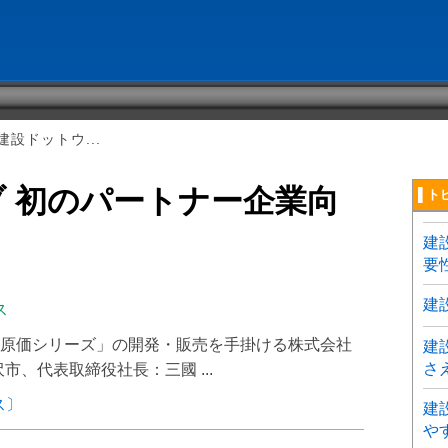
設ドットウ...
 初のパートナー企業向
▌ト
建
要
建
ス
原価シリーズ」の開発・販売を手掛ける株式会社
建
さ
、代表取締役社長：三國 ...
ス〕
建
や