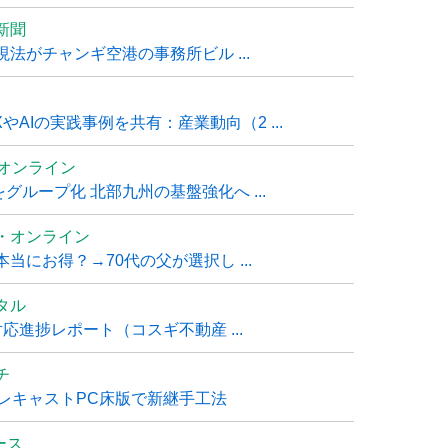
新聞
法がチャンギ空港の事務所ビル ...
AIの実践事例を共有：産業動向（2 ...
ムオンライン
グループ化 北部九州の基盤強化へ ...
・オンライン
にお得？→70代の父が選択し ...
タル
進捗レポート（コスギ不動産 ...
チ
レキャストPC床版で新継手工法
ュース