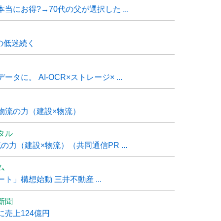
にお得?→70代の父が選択した ...
の低迷続く
に。 AI-OCR×ストレージ× ...
物流の力（建設×物流）
タル
力（建設×物流）（共同通信PR ...
ム
」構想始動 三井不動産 ...
新聞
売上124億円