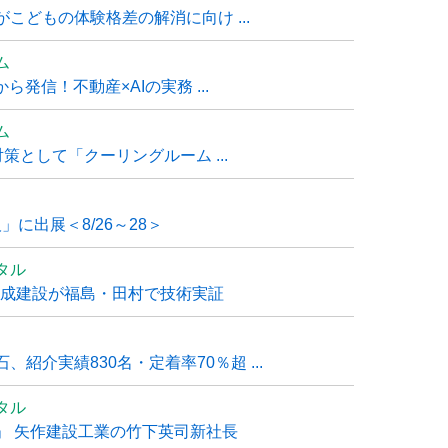
こどもの体験格差の解消に向け ...
ム
発信！不動産×AIの実務 ...
ム
策として「クーリングルーム ...
」に出展＜8/26～28＞
タル
大成建設が福島・田村で技術実証
紹介実績830名・定着率70％超 ...
タル
」 矢作建設工業の竹下英司新社長