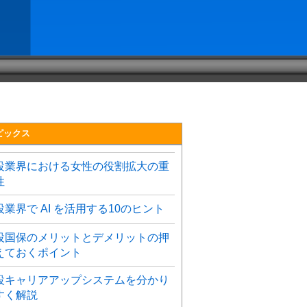
ピックス
設業界における女性の役割拡大の重
性
設業界で AI を活用する10のヒント
設国保のメリットとデメリットの押
えておくポイント
設キャリアアップシステムを分かり
すく解説