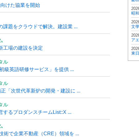
に向けた協業を開始
202
昭
202
課題をクラウドで解決。建設業 ...
文
202
ア
ム
新工場の建設を決定
202
東
タル
級英語研修サービス」を提供 ...
タル
「次世代革新炉の開発・建設に ...
タル
ロダンスチームList::X ...
ム
技術で企業不動産（CRE）領域を ...