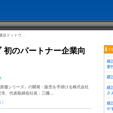
設ドットウ...
 初のパートナー企業向
▌ト
建
要
建
ス
原価シリーズ」の開発・販売を手掛ける株式会社
建
さ
、代表取締役社長：三國 ...
ス〕
建
や