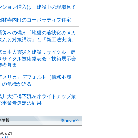
ンション購入は 建設中の現場見て
田林寺内町のコーポラティブ住宅
震災への備え「地盤の液状化のメカ
ズムと対策講演」と「新工法実演」
東日本大震災と建設リサイクル」建
リサイクル技術発表会・技術展示会
展者募集
アメリカ」デフォルト（債務不履
）の危機が迫る
島川大江橋下流左岸ライトアップ業
の事業者選定の結果
産情報
一覧 more>>
6/07/24
秋木材