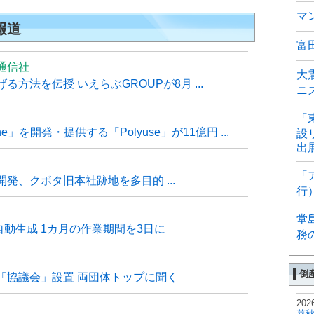
マ
報道
富
通信社
大
方法を伝授 いえらぶGROUPが8月 ...
ニ
「
e」を開発・提供する「Polyuse」が11億円 ...
設
出
「
発、クボタ旧本社跡地を多目的 ...
行
堂
自動生成 1カ月の作業期間を3日に
務
▌倒
「協議会」設置 両団体トップに聞く
202
菱