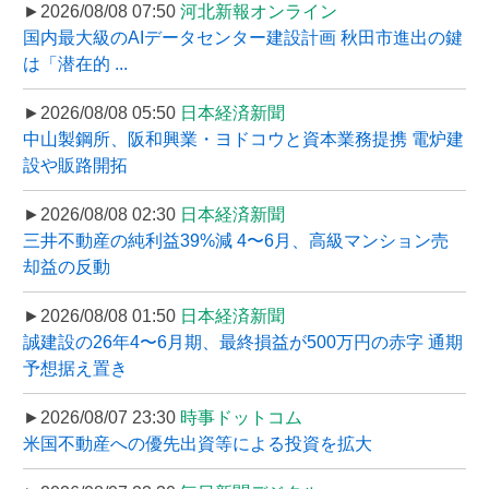
►2026/08/08 07:50
河北新報オンライン
国内最大級のAIデータセンター建設計画 秋田市進出の鍵
は「潜在的 ...
►2026/08/08 05:50
日本経済新聞
中山製鋼所、阪和興業・ヨドコウと資本業務提携 電炉建
設や販路開拓
►2026/08/08 02:30
日本経済新聞
三井不動産の純利益39%減 4〜6月、高級マンション売
却益の反動
►2026/08/08 01:50
日本経済新聞
誠建設の26年4〜6月期、最終損益が500万円の赤字 通期
予想据え置き
►2026/08/07 23:30
時事ドットコム
米国不動産への優先出資等による投資を拡大