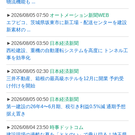
物流機能も ...
►2026/08/05 07:50
オートメーション新聞WEB
エフピコ、茨城県坂東市に新工場・配送センターを建設
新素材の ...
►2026/08/05 03:50
日本経済新聞
西松建設、重機の自動運転システムを高度に トンネル工
事を効率化
►2026/08/05 02:30
日本経済新聞
三井不動産、箱根の最高級ホテルを12月に開業 予約受
け付けを開始
►2026/08/05 00:50
日本経済新聞
第一建設の26年4〜6月期、税引き利益0.5%減 通期予想
据え置き
►2026/08/04 23:50
時事ドットコム
建設現場の過酷な夏を「ととのい」で乗り切る！埼玉県