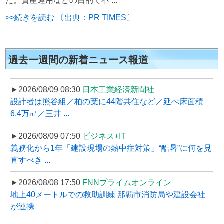
た。資産運用などの目的で不 ...
>>続きを読む 〔出典：PR TIMES〕
過去一週間の新着ニュース報道
►2026/08/09 08:30
日本工業経済新聞社
設計者は熊谷組／柏の葉に44階共住など／延べ床面積
6.4万㎡／三井 ...
►2026/08/09 07:50
ビジネス+IT
義務化から1年「建設現場の熱中症対策」“酷暑”に何を見
直すべき ...
►2026/08/08 17:50
FNNプライムオンライン
地上40メートルでの救助訓練 那覇市消防局や建設会社
が連携