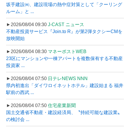
坂手建設㈱、建設現場の熱中症対策として「クーリング
ルーム」と ...
►2026/08/04 09:30
J-CAST ニュース
不動産投資サービス『Join.to R』が第2弾タクシーCMを
放映開始
►2026/08/04 08:30
マネーポストWEB
23区にマンションや一棟アパートを複数保有する不動産
投資家 ...
►2026/08/04 07:50
日テレNEWS NNN
県内初進出「ダイワロイネットホテル」建設始まる 福井
駅前の西武 ...
►2026/08/04 07:50
住宅産業新聞
国土交通省不動産・建設経済局、〝持続可能な建設業〟
の検討会 ...