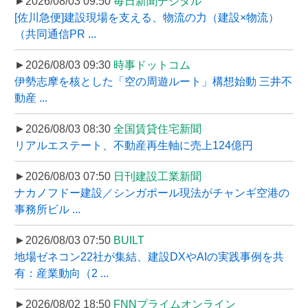
►2026/08/03 09:50
毎日新聞デジタル
[佐川急便]建設現場を支える、物流の力（建設×物流）
（共同通信PR ...
►2026/08/03 09:30
時事ドットコム
伊勢志摩を核とした「空の周遊ルート」構想始動 三井不
動産 ...
►2026/08/03 08:30
全国賃貸住宅新聞
リアルエステート、不動産再生軸に売上124億円
►2026/08/03 07:50
日刊建設工業新聞
ナカノフドー建設／シンガポール現法がチャンギ空港の
事務所ビル ...
►2026/08/03 07:50
BUILT
地場ゼネコン22社が集結、建設DXやAIの実践事例を共
有：産業動向（2 ...
►2026/08/02 18:50
FNNプライムオンライン