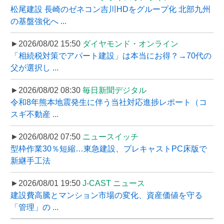
松尾建設 長崎のゼネコン吉川HDをグループ化 北部九州
の基盤強化へ ...
►2026/08/02 15:50
ダイヤモンド・オンライン
「相続税対策でアパート建設」は本当にお得？→70代の
父が選択し ...
►2026/08/02 08:30
毎日新聞デジタル
令和8年熊本地震発生に伴う当社対応進捗レポート（コ
スギ不動産 ...
►2026/08/02 07:50
ニュースイッチ
型枠作業30％短縮…東急建設、プレキャストPC床版で
新継手工法
►2026/08/01 19:50
J-CAST ニュース
建設費高騰とマンション市場の変化、資産価値を守る
「管理」の ...