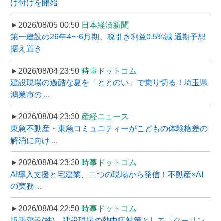
け付けを開始
►2026/08/05 00:50
日本経済新聞
第一建設の26年4〜6月期、税引き利益0.5%減 通期予想
据え置き
►2026/08/04 23:50
時事ドットコム
建設現場の過酷な夏を「ととのい」で乗り切る！埼玉県
鴻巣市の ...
►2026/08/04 23:30
産経ニュース
東急不動産・東急コミュニティーがこどもの体験格差の
解消に向け ...
►2026/08/04 23:30
時事ドットコム
AI導入支援と宅建業、二つの現場から発信！不動産×AI
の実務 ...
►2026/08/04 22:50
時事ドットコム
坂手建設(株)、建設現場の熱中症対策として「クーリン