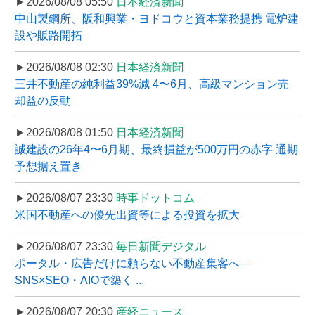
►2026/08/08 05:50
日本経済新聞
中山製鋼所、阪和興業・ヨドコウと資本業務提携 電炉建
設や販路開拓
►2026/08/08 02:30
日本経済新聞
三井不動産の純利益39%減 4〜6月、高級マンション売
却益の反動
►2026/08/08 01:50
日本経済新聞
誠建設の26年4〜6月期、最終損益が500万円の赤字 通期
予想据え置き
►2026/08/07 23:30
時事ドットコム
米国不動産への優先出資等による投資を拡大
►2026/08/07 23:30
毎日新聞デジタル
ポータル・広告だけに頼らない不動産集客へ―
SNS×SEO・AIOで築く ...
►2026/08/07 20:30
産経ニュース