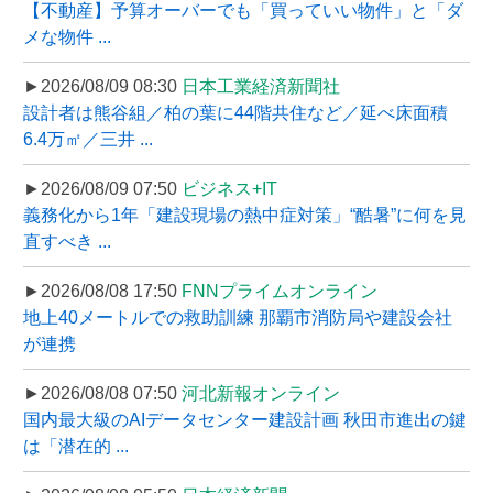
【不動産】予算オーバーでも「買っていい物件」と「ダ
メな物件 ...
►2026/08/09 08:30
日本工業経済新聞社
設計者は熊谷組／柏の葉に44階共住など／延べ床面積
6.4万㎡／三井 ...
►2026/08/09 07:50
ビジネス+IT
義務化から1年「建設現場の熱中症対策」“酷暑”に何を見
直すべき ...
►2026/08/08 17:50
FNNプライムオンライン
地上40メートルでの救助訓練 那覇市消防局や建設会社
が連携
►2026/08/08 07:50
河北新報オンライン
国内最大級のAIデータセンター建設計画 秋田市進出の鍵
は「潜在的 ...