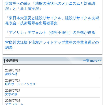
大震災への備え「地盤の液状化のメカニズムと対策講
演」と「新工法実演」
「東日本大震災と建設リサイクル」建設リサイクル技術
発表会・技術展示会出展者募集
「アメリカ」デフォルト（債務不履行）の危機が迫る
堂島川大江橋下流左岸ライトアップ業務の事業者選定の
結果
▌倒産情報
一覧 more>>
2026/07/24
菱秋木材
2026/07/17
昭和ホールディングス
2026/07/17
文學の森
2026/07/16
アエラホーム