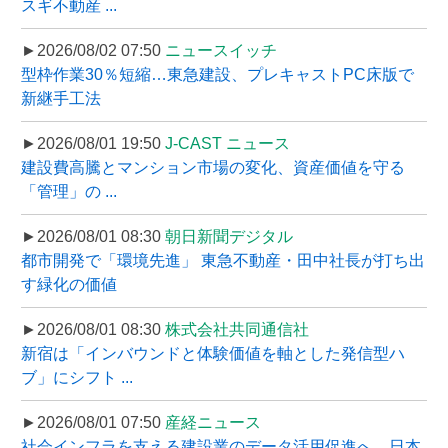
スギ不動産 ...
►2026/08/02 07:50
ニュースイッチ
型枠作業30％短縮…東急建設、プレキャストPC床版で
新継手工法
►2026/08/01 19:50
J-CAST ニュース
建設費高騰とマンション市場の変化、資産価値を守る
「管理」の ...
►2026/08/01 08:30
朝日新聞デジタル
都市開発で「環境先進」 東急不動産・田中社長が打ち出
す緑化の価値
►2026/08/01 08:30
株式会社共同通信社
新宿は「インバウンドと体験価値を軸とした発信型ハ
ブ」にシフト ...
►2026/08/01 07:50
産経ニュース
社会インフラを支える建設業のデータ活用促進へ、日本