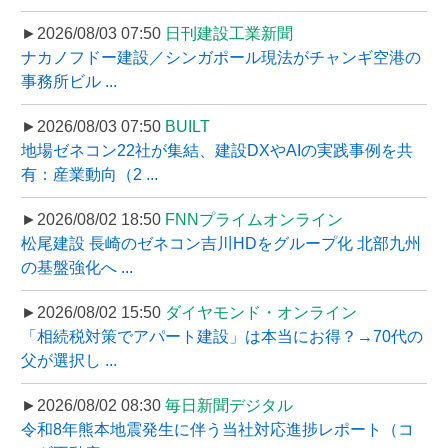
►2026/08/03 07:50
日刊建設工業新聞
ナカノフドー建設／シンガポール現法がチャンギ空港の
事務所ビル ...
►2026/08/03 07:50
BUILT
地場ゼネコン22社が集結、建設DXやAIの実践事例を共
有：産業動向（2 ...
►2026/08/02 18:50
FNNプライムオンライン
松尾建設 長崎のゼネコン吉川HDをグループ化 北部九州
の基盤強化へ ...
►2026/08/02 15:50
ダイヤモンド・オンライン
「相続税対策でアパート建設」は本当にお得？→70代の
父が選択し ...
►2026/08/02 08:30
毎日新聞デジタル
令和8年熊本地震発生に伴う当社対応進捗レポート（コ