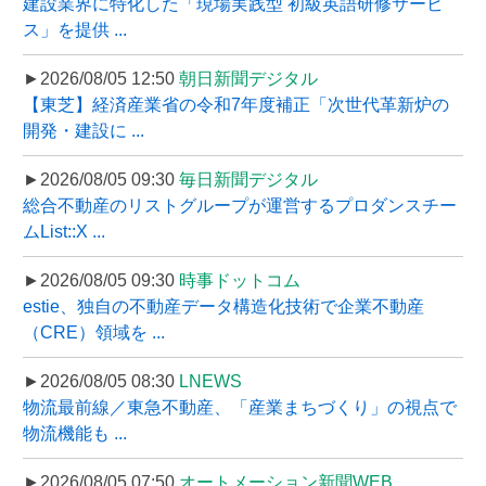
建設業界に特化した「現場実践型 初級英語研修サービ
ス」を提供 ...
►2026/08/05 12:50
朝日新聞デジタル
【東芝】経済産業省の令和7年度補正「次世代革新炉の
開発・建設に ...
►2026/08/05 09:30
毎日新聞デジタル
総合不動産のリストグループが運営するプロダンスチー
ムList::X ...
►2026/08/05 09:30
時事ドットコム
estie、独自の不動産データ構造化技術で企業不動産
（CRE）領域を ...
►2026/08/05 08:30
LNEWS
物流最前線／東急不動産、「産業まちづくり」の視点で
物流機能も ...
►2026/08/05 07:50
オートメーション新聞WEB