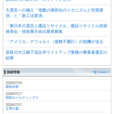
大震災への備え「地盤の液状化のメカニズムと対策講
演」と「新工法実演」
「東日本大震災と建設リサイクル」建設リサイクル技術
発表会・技術展示会出展者募集
「アメリカ」デフォルト（債務不履行）の危機が迫る
堂島川大江橋下流左岸ライトアップ業務の事業者選定の
結果
▌倒産情報
一覧 more>>
2026/07/24
菱秋木材
2026/07/17
昭和ホールディングス
2026/07/17
文學の森