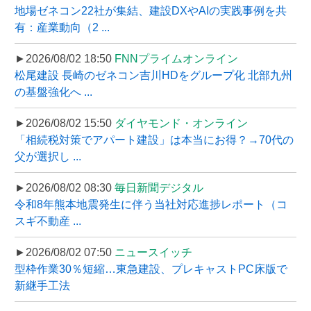
地場ゼネコン22社が集結、建設DXやAIの実践事例を共
有：産業動向（2 ...
►2026/08/02 18:50
FNNプライムオンライン
松尾建設 長崎のゼネコン吉川HDをグループ化 北部九州
の基盤強化へ ...
►2026/08/02 15:50
ダイヤモンド・オンライン
「相続税対策でアパート建設」は本当にお得？→70代の
父が選択し ...
►2026/08/02 08:30
毎日新聞デジタル
令和8年熊本地震発生に伴う当社対応進捗レポート（コ
スギ不動産 ...
►2026/08/02 07:50
ニュースイッチ
型枠作業30％短縮…東急建設、プレキャストPC床版で
新継手工法