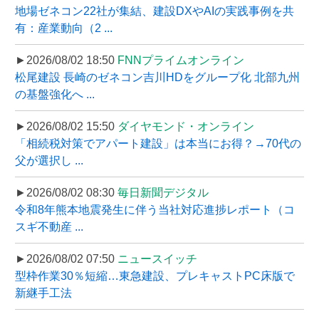
地場ゼネコン22社が集結、建設DXやAIの実践事例を共
有：産業動向（2 ...
►2026/08/02 18:50
FNNプライムオンライン
松尾建設 長崎のゼネコン吉川HDをグループ化 北部九州
の基盤強化へ ...
►2026/08/02 15:50
ダイヤモンド・オンライン
「相続税対策でアパート建設」は本当にお得？→70代の
父が選択し ...
►2026/08/02 08:30
毎日新聞デジタル
令和8年熊本地震発生に伴う当社対応進捗レポート（コ
スギ不動産 ...
►2026/08/02 07:50
ニュースイッチ
型枠作業30％短縮…東急建設、プレキャストPC床版で
新継手工法