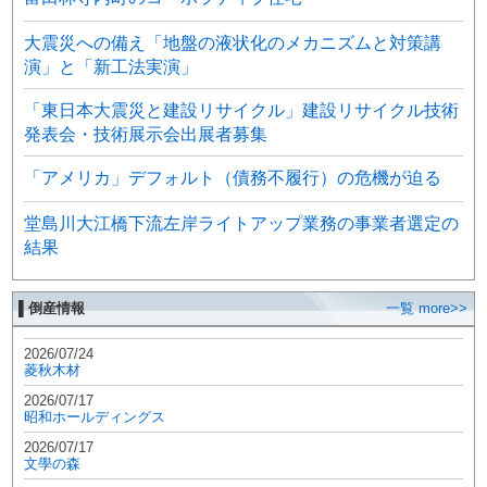
大震災への備え「地盤の液状化のメカニズムと対策講
演」と「新工法実演」
「東日本大震災と建設リサイクル」建設リサイクル技術
発表会・技術展示会出展者募集
「アメリカ」デフォルト（債務不履行）の危機が迫る
堂島川大江橋下流左岸ライトアップ業務の事業者選定の
結果
▌倒産情報
一覧 more>>
2026/07/24
菱秋木材
2026/07/17
昭和ホールディングス
2026/07/17
文學の森