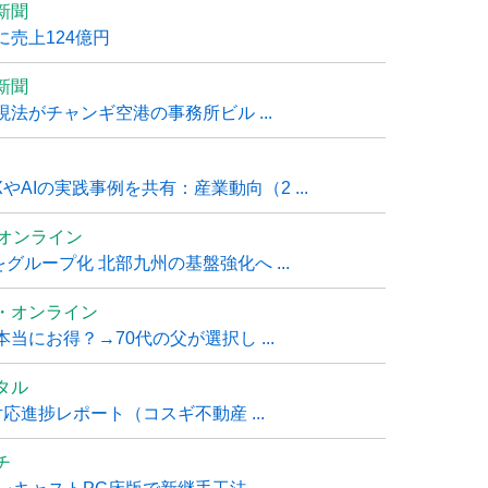
新聞
売上124億円
新聞
法がチャンギ空港の事務所ビル ...
AIの実践事例を共有：産業動向（2 ...
ムオンライン
グループ化 北部九州の基盤強化へ ...
・オンライン
にお得？→70代の父が選択し ...
タル
進捗レポート（コスギ不動産 ...
チ