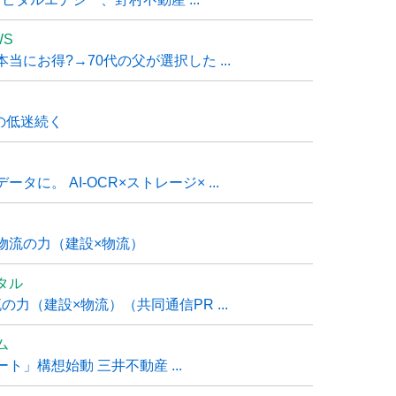
WS
にお得?→70代の父が選択した ...
の低迷続く
に。 AI-OCR×ストレージ× ...
物流の力（建設×物流）
タル
力（建設×物流）（共同通信PR ...
ム
」構想始動 三井不動産 ...