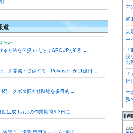
聞〕
マ
富
報道
大
ニ
通信社
「
方法を伝授 いえらぶGROUPが8月 ...
設
出
e」を開発・提供する「Polyuse」が11億円 ...
「
行
発、クボタ旧本社跡地を多目的 ...
堂
務
自動生成 1カ月の作業期間を3日に
▌倒
202
「協議会」設置 両団体トップに聞く
菱