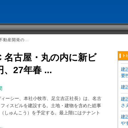
動産開発の...
C 名古屋・丸の内に新ビ
▌ト
27年春 ...
建
要
建
聞
ディーシー、本社小牧市、足立吉正社長）は、名古
建
さ
オフィスビルを建設する。土地・建物を含めた総事
竣工（しゅんこう）を予定する。最上階にはテナント
建
や