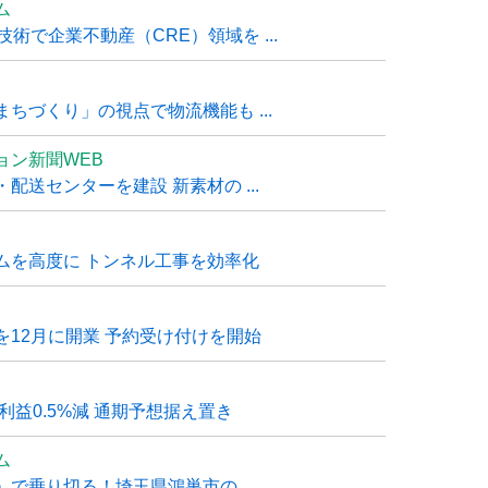
ム
技術で企業不動産（CRE）領域を ...
ちづくり」の視点で物流機能も ...
ョン新聞WEB
送センターを建設 新素材の ...
ムを高度に トンネル工事を効率化
12月に開業 予約受け付けを開始
利益0.5%減 通期予想据え置き
ム
で乗り切る！埼玉県鴻巣市の ...