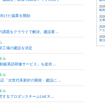
202
昭
に向けた協業を開始
202
文
202
ア
課題をクラウドで解決。建設業 ...
202
東
ム
新工場の建設を決定
タル
級英語研修サービス」を提供 ...
タル
「次世代革新炉の開発・建設に ...
タル
ロダンスチームList::X ...