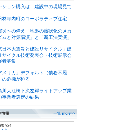
ンション購入は 建設中の現場見て
田林寺内町のコーポラティブ住宅
震災への備え「地盤の液状化のメカ
ズムと対策講演」と「新工法実演」
東日本大震災と建設リサイクル」建
リサイクル技術発表会・技術展示会
展者募集
アメリカ」デフォルト（債務不履
）の危機が迫る
島川大江橋下流左岸ライトアップ業
の事業者選定の結果
産情報
一覧 more>>
6/07/24
秋木材