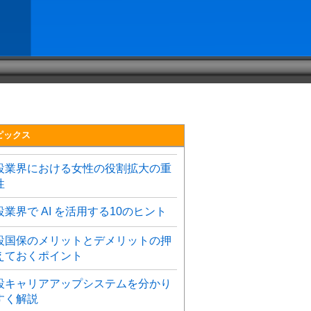
ピックス
設業界における女性の役割拡大の重
性
設業界で AI を活用する10のヒント
設国保のメリットとデメリットの押
えておくポイント
設キャリアアップシステムを分かり
すく解説