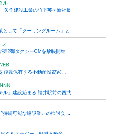
タル
」 矢作建設工業の竹下英司新社長
として「クーリングルーム」と ...
ュース
R』が第2弾タクシーCMを放映開始
WEB
複数保有する不動産投資家 ...
NNN
」建設始まる 福井駅前の西武 ...
持続可能な建設業〟の検討会 ...
タルエナジー、野村不動産 ...