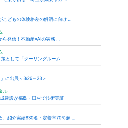
こどもの体験格差の解消に向け ...
ム
発信！不動産×AIの実務 ...
ム
策として「クーリングルーム ...
」に出展＜8/26～28＞
タル
大成建設が福島・田村で技術実証
紹介実績830名・定着率70％超 ...