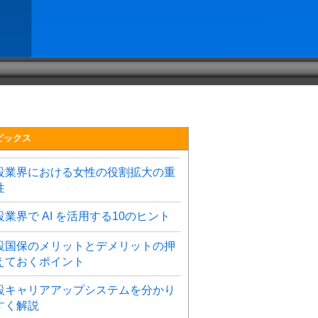
ピックス
設業界における女性の役割拡大の重
性
設業界で AI を活用する10のヒント
設国保のメリットとデメリットの押
えておくポイント
設キャリアアップシステムを分かり
すく解説