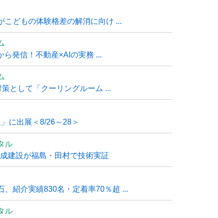
こどもの体験格差の解消に向け ...
ム
発信！不動産×AIの実務 ...
ム
策として「クーリングルーム ...
」に出展＜8/26～28＞
タル
大成建設が福島・田村で技術実証
紹介実績830名・定着率70％超 ...
タル