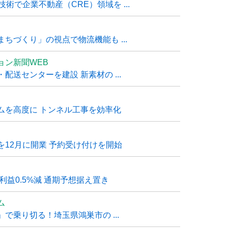
技術で企業不動産（CRE）領域を ...
ちづくり」の視点で物流機能も ...
ョン新聞WEB
送センターを建設 新素材の ...
ムを高度に トンネル工事を効率化
12月に開業 予約受け付けを開始
利益0.5%減 通期予想据え置き
ム
で乗り切る！埼玉県鴻巣市の ...