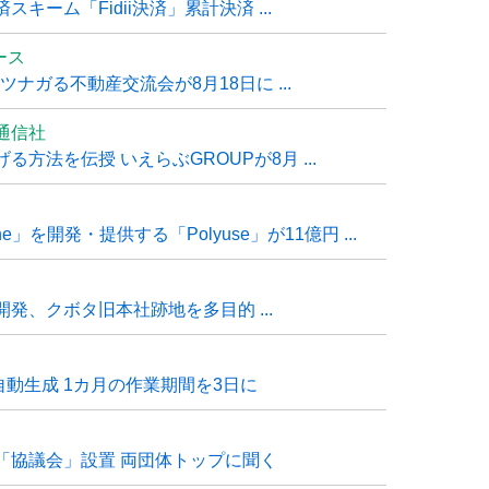
ーム「Fidii決済」累計決済 ...
ュース
ナガる不動産交流会が8月18日に ...
通信社
方法を伝授 いえらぶGROUPが8月 ...
e」を開発・提供する「Polyuse」が11億円 ...
発、クボタ旧本社跡地を多目的 ...
自動生成 1カ月の作業期間を3日に
「協議会」設置 両団体トップに聞く