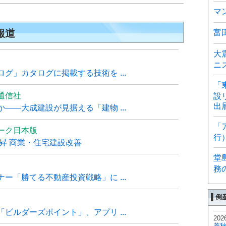
マ
報道
富
大
ニ
グ」カタログに掲載する技術を ...
「
通信社
設
出
――大成建設が見据える「建物 ...
「
ーク日本版
行
上昇 商業・住宅建設改善
堂
務
ー「勝てる不動産投資戦略」に ...
▌倒
ビルダーズポイント」、アプリ ...
202
菱