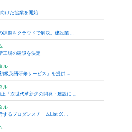
に向けた協業を開始
課題をクラウドで解決。建設業 ...
ム
新工場の建設を決定
タル
級英語研修サービス」を提供 ...
タル
「次世代革新炉の開発・建設に ...
タル
ロダンスチームList::X ...
ム