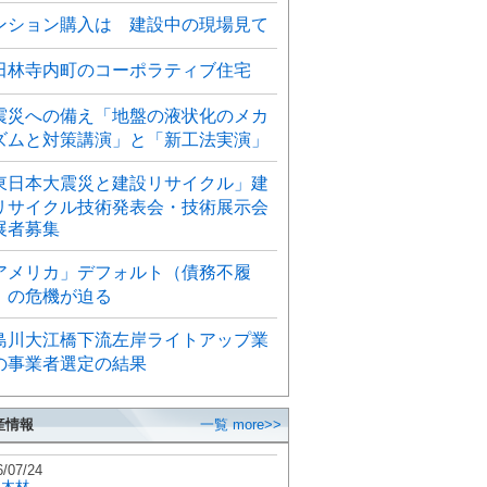
ンション購入は 建設中の現場見て
田林寺内町のコーポラティブ住宅
震災への備え「地盤の液状化のメカ
ズムと対策講演」と「新工法実演」
東日本大震災と建設リサイクル」建
リサイクル技術発表会・技術展示会
展者募集
アメリカ」デフォルト（債務不履
）の危機が迫る
島川大江橋下流左岸ライトアップ業
の事業者選定の結果
産情報
一覧 more>>
6/07/24
秋木材