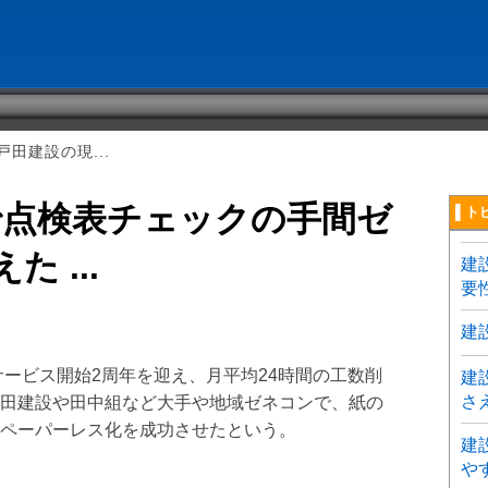
田建設の現...
で点検表チェックの手間ゼ
▌ト
 ...
建
要
建
」がサービス開始2周年を迎え、月平均24時間の工数削
建
さ
田建設や田中組など大手や地域ゼネコンで、紙の
ペーパーレス化を成功させたという。
建
や