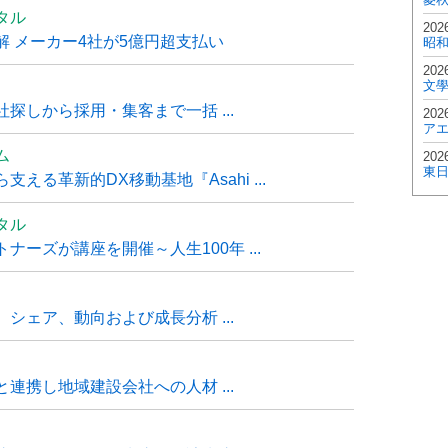
タル
202
 メーカー4社が5億円超支払い
昭
202
文
探しから採用・集客まで一括 ...
202
ア
ム
202
東
る革新的DX移動基地『Asahi ...
タル
ーズが講座を開催～人生100年 ...
シェア、動向および成長分析 ...
連携し地域建設会社への人材 ...