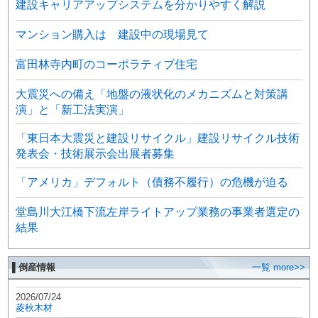
建設キャリアアップシステムを分かりやすく解説
マンション購入は 建設中の現場見て
富田林寺内町のコーポラティブ住宅
大震災への備え「地盤の液状化のメカニズムと対策講
演」と「新工法実演」
「東日本大震災と建設リサイクル」建設リサイクル技術
発表会・技術展示会出展者募集
「アメリカ」デフォルト（債務不履行）の危機が迫る
堂島川大江橋下流左岸ライトアップ業務の事業者選定の
結果
▌倒産情報
一覧 more>>
2026/07/24
菱秋木材