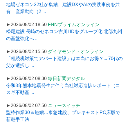
地場ゼネコン22社が集結、建設DXやAIの実践事例を共
有：産業動向（2 ...
►2026/08/02 18:50
FNNプライムオンライン
松尾建設 長崎のゼネコン吉川HDをグループ化 北部九州
の基盤強化へ ...
►2026/08/02 15:50
ダイヤモンド・オンライン
「相続税対策でアパート建設」は本当にお得？→70代の
父が選択し ...
►2026/08/02 08:30
毎日新聞デジタル
令和8年熊本地震発生に伴う当社対応進捗レポート（コ
スギ不動産 ...
►2026/08/02 07:50
ニュースイッチ
型枠作業30％短縮…東急建設、プレキャストPC床版で
新継手工法