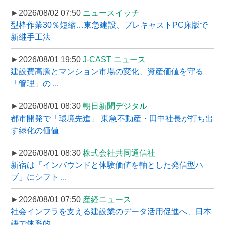
►2026/08/02 07:50
ニュースイッチ
型枠作業30％短縮…東急建設、プレキャストPC床版で
新継手工法
►2026/08/01 19:50
J-CAST ニュース
建設費高騰とマンション市場の変化、資産価値を守る
「管理」の ...
►2026/08/01 08:30
朝日新聞デジタル
都市開発で「環境先進」 東急不動産・田中社長が打ち出
す緑化の価値
►2026/08/01 08:30
株式会社共同通信社
新宿は「インバウンドと体験価値を軸とした発信型ハ
ブ」にシフト ...
►2026/08/01 07:50
産経ニュース
社会インフラを支える建設業のデータ活用促進へ、日本
語で体系的 ...