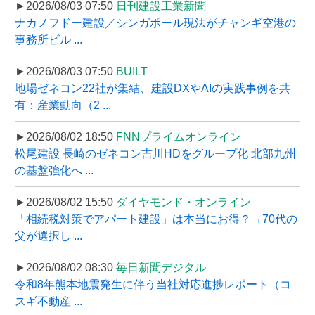
►2026/08/03 07:50
日刊建設工業新聞
ナカノフドー建設／シンガポール現法がチャンギ空港の
事務所ビル ...
►2026/08/03 07:50
BUILT
地場ゼネコン22社が集結、建設DXやAIの実践事例を共
有：産業動向（2 ...
►2026/08/02 18:50
FNNプライムオンライン
松尾建設 長崎のゼネコン吉川HDをグループ化 北部九州
の基盤強化へ ...
►2026/08/02 15:50
ダイヤモンド・オンライン
「相続税対策でアパート建設」は本当にお得？→70代の
父が選択し ...
►2026/08/02 08:30
毎日新聞デジタル
令和8年熊本地震発生に伴う当社対応進捗レポート（コ
スギ不動産 ...