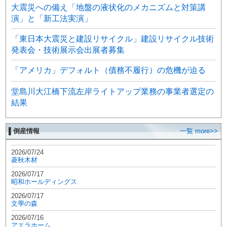
大震災への備え「地盤の液状化のメカニズムと対策講
演」と「新工法実演」
「東日本大震災と建設リサイクル」建設リサイクル技術
発表会・技術展示会出展者募集
「アメリカ」デフォルト（債務不履行）の危機が迫る
堂島川大江橋下流左岸ライトアップ業務の事業者選定の
結果
▌倒産情報
一覧 more>>
2026/07/24
菱秋木材
2026/07/17
昭和ホールディングス
2026/07/17
文學の森
2026/07/16
アエラホーム