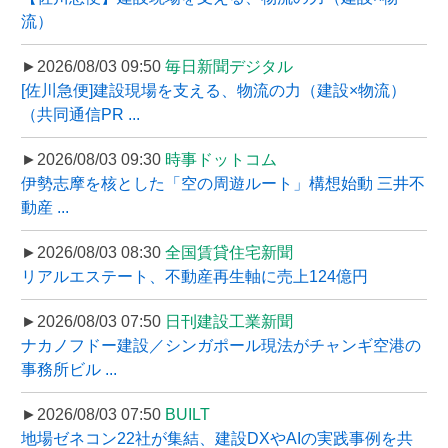
流）
►2026/08/03 09:50
毎日新聞デジタル
[佐川急便]建設現場を支える、物流の力（建設×物流）
（共同通信PR ...
►2026/08/03 09:30
時事ドットコム
伊勢志摩を核とした「空の周遊ルート」構想始動 三井不
動産 ...
►2026/08/03 08:30
全国賃貸住宅新聞
リアルエステート、不動産再生軸に売上124億円
►2026/08/03 07:50
日刊建設工業新聞
ナカノフドー建設／シンガポール現法がチャンギ空港の
事務所ビル ...
►2026/08/03 07:50
BUILT
地場ゼネコン22社が集結、建設DXやAIの実践事例を共