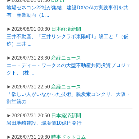
►2026/08/01 07:50
BUILT
地場ゼネコン22社が集結、建設DXやAIの実践事例を共
有：産業動向（1 ...
►2026/08/01 00:30
日本経済新聞
三井不動産、「三井リンクラボ東陽町1」竣工と「（仮
称）三井 ...
►2026/07/31 23:30
産経ニュース
エー・ディー・ワークスの大型不動産共同投資プロジェ
クト、 (株 ...
►2026/07/31 22:50
産経ニュース
「欲しい人がいなかった技術」脱炭素コンクリ、大阪・
御堂筋の ...
►2026/07/31 20:50
日本経済新聞
岩田地崎建設、環境債10億円発行
►2026/07/31 19:30
時事ドットコム