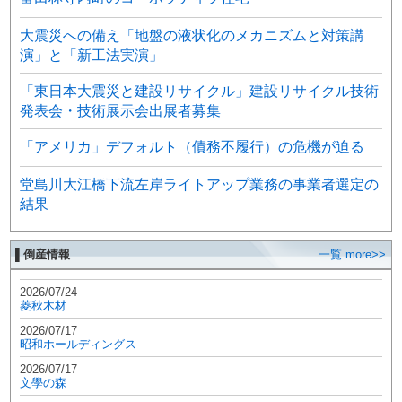
大震災への備え「地盤の液状化のメカニズムと対策講
演」と「新工法実演」
「東日本大震災と建設リサイクル」建設リサイクル技術
発表会・技術展示会出展者募集
「アメリカ」デフォルト（債務不履行）の危機が迫る
堂島川大江橋下流左岸ライトアップ業務の事業者選定の
結果
▌倒産情報
一覧 more>>
2026/07/24
菱秋木材
2026/07/17
昭和ホールディングス
2026/07/17
文學の森