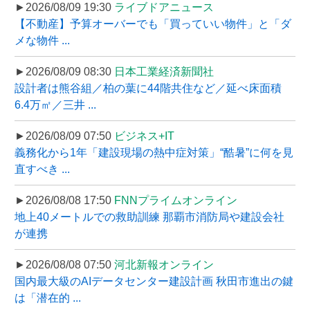
►2026/08/09 19:30
ライブドアニュース
【不動産】予算オーバーでも「買っていい物件」と「ダ
メな物件 ...
►2026/08/09 08:30
日本工業経済新聞社
設計者は熊谷組／柏の葉に44階共住など／延べ床面積
6.4万㎡／三井 ...
►2026/08/09 07:50
ビジネス+IT
義務化から1年「建設現場の熱中症対策」“酷暑”に何を見
直すべき ...
►2026/08/08 17:50
FNNプライムオンライン
地上40メートルでの救助訓練 那覇市消防局や建設会社
が連携
►2026/08/08 07:50
河北新報オンライン
国内最大級のAIデータセンター建設計画 秋田市進出の鍵
は「潜在的 ...