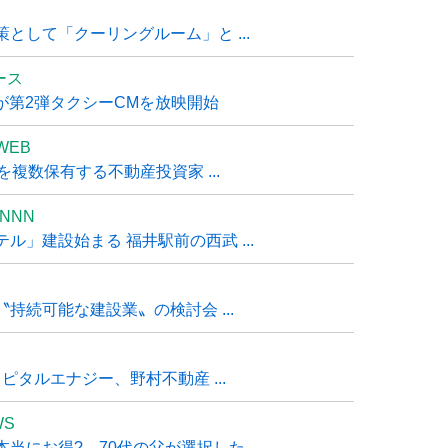
として「クーリングルーム」と ...
ュース
R』が第2弾タクシーCMを放映開始
WEB
複数保有する不動産投資家 ...
NNN
」建設始まる 福井駅前の西武 ...
持続可能な建設業〟の検討会 ...
タルエナジー、野村不動産 ...
WS
にお得?→70代の父が選択した ...