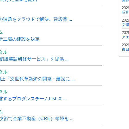
202
昭
課題をクラウドで解決。建設業 ...
202
文
ム
202
ア
新工場の建設を決定
202
東
タル
級英語研修サービス」を提供 ...
タル
「次世代革新炉の開発・建設に ...
タル
ロダンスチームList::X ...
ム
技術で企業不動産（CRE）領域を ...