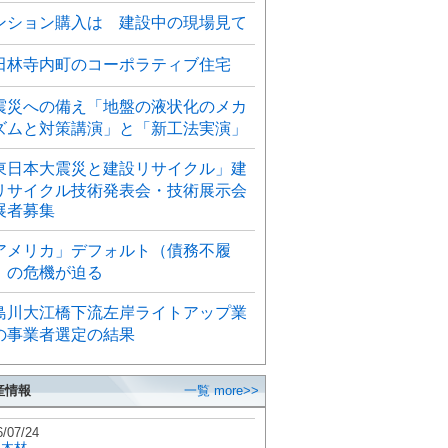
ンション購入は 建設中の現場見て
田林寺内町のコーポラティブ住宅
震災への備え「地盤の液状化のメカ
ズムと対策講演」と「新工法実演」
東日本大震災と建設リサイクル」建
リサイクル技術発表会・技術展示会
展者募集
アメリカ」デフォルト（債務不履
）の危機が迫る
島川大江橋下流左岸ライトアップ業
の事業者選定の結果
産情報
一覧 more>>
6/07/24
秋木材