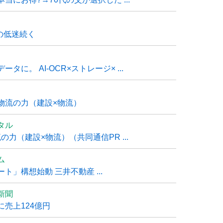
の低迷続く
に。 AI-OCR×ストレージ× ...
物流の力（建設×物流）
タル
力（建設×物流）（共同通信PR ...
ム
」構想始動 三井不動産 ...
新聞
売上124億円