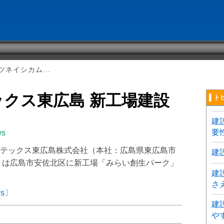
ネイシカム...
クス東広島 新工場建設
▌ト
建
要
ws
テックス東広島株式会社（本社：広島県東広島市
建
）は広島市安佐北区に新工場「みらい創生パーク」
建
さ
ws〕
建
や