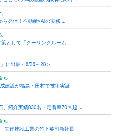
ム
発信！不動産×AIの実務 ...
ム
策として「クーリングルーム ...
」に出展＜8/26～28＞
タル
大成建設が福島・田村で技術実証
紹介実績830名・定着率70％超 ...
タル
」 矢作建設工業の竹下英司新社長