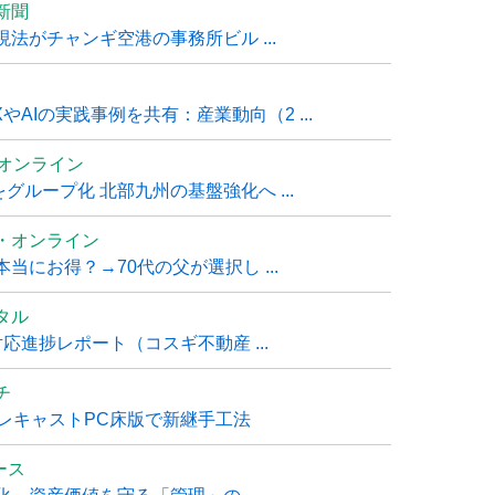
新聞
法がチャンギ空港の事務所ビル ...
AIの実践事例を共有：産業動向（2 ...
ムオンライン
グループ化 北部九州の基盤強化へ ...
・オンライン
にお得？→70代の父が選択し ...
タル
進捗レポート（コスギ不動産 ...
チ
レキャストPC床版で新継手工法
ュース