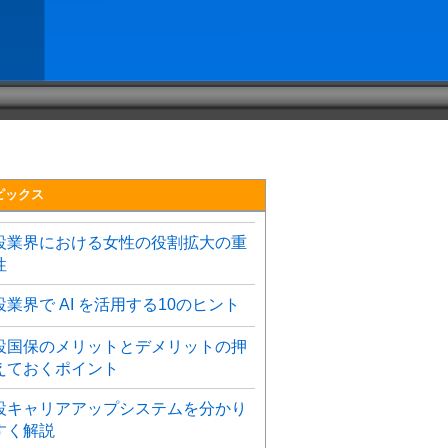
ピックス
設業界における女性の役割拡大の重
性
設業界で AI を活用する10のヒント
設国保のメリットとデメリットの押
えておくポイント
設キャリアアップシステムを分かり
すく解説