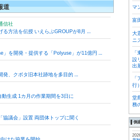
報道
マ
富
通信社
方法を伝授 いえらぶGROUPが8月 ...
大
ニ
「
e」を開発・提供する「Polyuse」が11億円 ...
設
出
発、クボタ旧本社跡地を多目的 ...
「
行
自動生成 1カ月の作業期間を3日に
堂
務
「協議会」設置 両団体トップに聞く
▌倒
202
に向けた協業を開始
菱