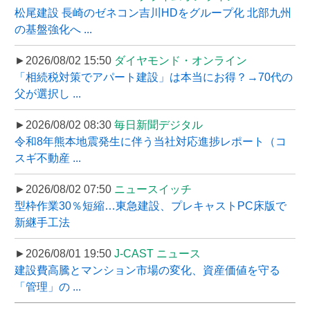
松尾建設 長崎のゼネコン吉川HDをグループ化 北部九州
の基盤強化へ ...
►2026/08/02 15:50
ダイヤモンド・オンライン
「相続税対策でアパート建設」は本当にお得？→70代の
父が選択し ...
►2026/08/02 08:30
毎日新聞デジタル
令和8年熊本地震発生に伴う当社対応進捗レポート（コ
スギ不動産 ...
►2026/08/02 07:50
ニュースイッチ
型枠作業30％短縮…東急建設、プレキャストPC床版で
新継手工法
►2026/08/01 19:50
J-CAST ニュース
建設費高騰とマンション市場の変化、資産価値を守る
「管理」の ...