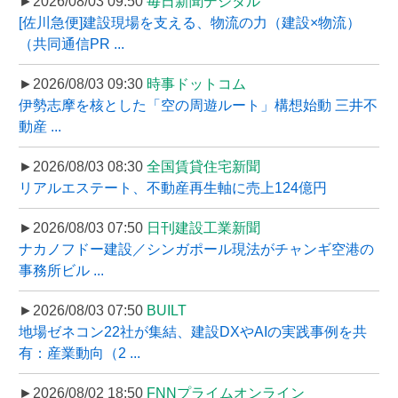
►2026/08/03 09:50
毎日新聞デジタル
[佐川急便]建設現場を支える、物流の力（建設×物流）
（共同通信PR ...
►2026/08/03 09:30
時事ドットコム
伊勢志摩を核とした「空の周遊ルート」構想始動 三井不
動産 ...
►2026/08/03 08:30
全国賃貸住宅新聞
リアルエステート、不動産再生軸に売上124億円
►2026/08/03 07:50
日刊建設工業新聞
ナカノフドー建設／シンガポール現法がチャンギ空港の
事務所ビル ...
►2026/08/03 07:50
BUILT
地場ゼネコン22社が集結、建設DXやAIの実践事例を共
有：産業動向（2 ...
►2026/08/02 18:50
FNNプライムオンライン