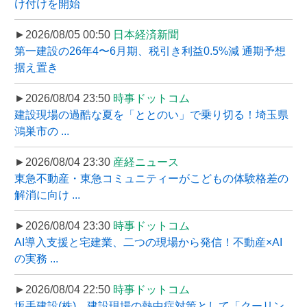
け付けを開始
►2026/08/05 00:50
日本経済新聞
第一建設の26年4〜6月期、税引き利益0.5%減 通期予想
据え置き
►2026/08/04 23:50
時事ドットコム
建設現場の過酷な夏を「ととのい」で乗り切る！埼玉県
鴻巣市の ...
►2026/08/04 23:30
産経ニュース
東急不動産・東急コミュニティーがこどもの体験格差の
解消に向け ...
►2026/08/04 23:30
時事ドットコム
AI導入支援と宅建業、二つの現場から発信！不動産×AI
の実務 ...
►2026/08/04 22:50
時事ドットコム
坂手建設(株)、建設現場の熱中症対策として「クーリン