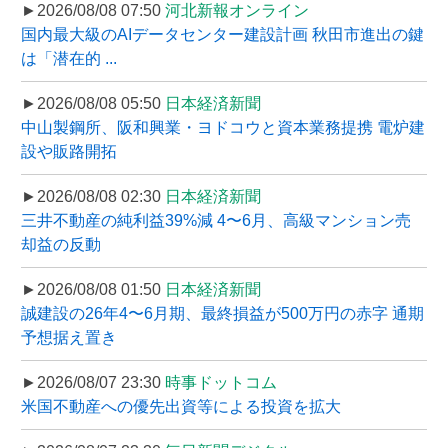
►2026/08/08 07:50
河北新報オンライン
国内最大級のAIデータセンター建設計画 秋田市進出の鍵
は「潜在的 ...
►2026/08/08 05:50
日本経済新聞
中山製鋼所、阪和興業・ヨドコウと資本業務提携 電炉建
設や販路開拓
►2026/08/08 02:30
日本経済新聞
三井不動産の純利益39%減 4〜6月、高級マンション売
却益の反動
►2026/08/08 01:50
日本経済新聞
誠建設の26年4〜6月期、最終損益が500万円の赤字 通期
予想据え置き
►2026/08/07 23:30
時事ドットコム
米国不動産への優先出資等による投資を拡大