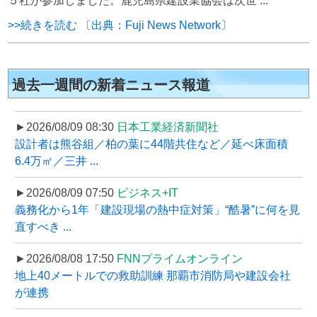
５社が参加しました。鹿児島県建設業協会は次世 ...
>>続きを読む 〔出典：Fuji News Network〕
過去一週間の新着ニュース報道
►2026/08/09 08:30
日本工業経済新聞社
設計者は熊谷組／柏の葉に44階共住など／延べ床面積
6.4万㎡／三井 ...
►2026/08/09 07:50
ビジネス+IT
義務化から1年「建設現場の熱中症対策」“酷暑”に何を見
直すべき ...
►2026/08/08 17:50
FNNプライムオンライン
地上40メートルでの救助訓練 那覇市消防局や建設会社
が連携