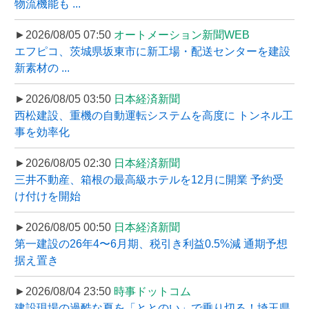
物流機能も ...
►2026/08/05 07:50
オートメーション新聞WEB
エフピコ、茨城県坂東市に新工場・配送センターを建設
新素材の ...
►2026/08/05 03:50
日本経済新聞
西松建設、重機の自動運転システムを高度に トンネル工
事を効率化
►2026/08/05 02:30
日本経済新聞
三井不動産、箱根の最高級ホテルを12月に開業 予約受
け付けを開始
►2026/08/05 00:50
日本経済新聞
第一建設の26年4〜6月期、税引き利益0.5%減 通期予想
据え置き
►2026/08/04 23:50
時事ドットコム
建設現場の過酷な夏を「ととのい」で乗り切る！埼玉県