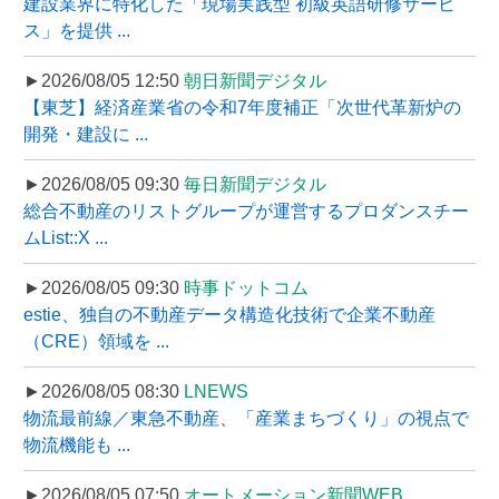
建設業界に特化した「現場実践型 初級英語研修サービ
ス」を提供 ...
►2026/08/05 12:50
朝日新聞デジタル
【東芝】経済産業省の令和7年度補正「次世代革新炉の
開発・建設に ...
►2026/08/05 09:30
毎日新聞デジタル
総合不動産のリストグループが運営するプロダンスチー
ムList::X ...
►2026/08/05 09:30
時事ドットコム
estie、独自の不動産データ構造化技術で企業不動産
（CRE）領域を ...
►2026/08/05 08:30
LNEWS
物流最前線／東急不動産、「産業まちづくり」の視点で
物流機能も ...
►2026/08/05 07:50
オートメーション新聞WEB