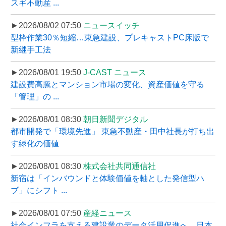
スギ不動産 ...
►2026/08/02 07:50
ニュースイッチ
型枠作業30％短縮…東急建設、プレキャストPC床版で
新継手工法
►2026/08/01 19:50
J-CAST ニュース
建設費高騰とマンション市場の変化、資産価値を守る
「管理」の ...
►2026/08/01 08:30
朝日新聞デジタル
都市開発で「環境先進」 東急不動産・田中社長が打ち出
す緑化の価値
►2026/08/01 08:30
株式会社共同通信社
新宿は「インバウンドと体験価値を軸とした発信型ハ
ブ」にシフト ...
►2026/08/01 07:50
産経ニュース
社会インフラを支える建設業のデータ活用促進へ、日本