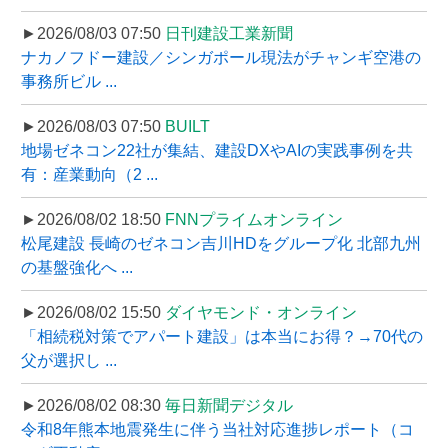
►2026/08/03 07:50
日刊建設工業新聞
ナカノフドー建設／シンガポール現法がチャンギ空港の
事務所ビル ...
►2026/08/03 07:50
BUILT
地場ゼネコン22社が集結、建設DXやAIの実践事例を共
有：産業動向（2 ...
►2026/08/02 18:50
FNNプライムオンライン
松尾建設 長崎のゼネコン吉川HDをグループ化 北部九州
の基盤強化へ ...
►2026/08/02 15:50
ダイヤモンド・オンライン
「相続税対策でアパート建設」は本当にお得？→70代の
父が選択し ...
►2026/08/02 08:30
毎日新聞デジタル
令和8年熊本地震発生に伴う当社対応進捗レポート（コ