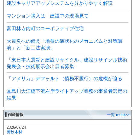
建設キャリアアップシステムを分かりやすく解説
マンション購入は 建設中の現場見て
富田林寺内町のコーポラティブ住宅
大震災への備え「地盤の液状化のメカニズムと対策講
演」と「新工法実演」
「東日本大震災と建設リサイクル」建設リサイクル技術
発表会・技術展示会出展者募集
「アメリカ」デフォルト（債務不履行）の危機が迫る
堂島川大江橋下流左岸ライトアップ業務の事業者選定の
結果
▌倒産情報
一覧 more>>
2026/07/24
菱秋木材