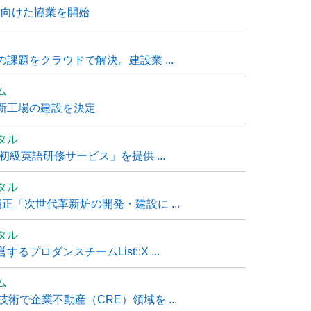
に向けた協業を開始
課題をクラウドで解決。建設業 ...
ム
新工場の建設を決定
タル
級英語研修サービス」を提供 ...
タル
「次世代革新炉の開発・建設に ...
タル
ロダンスチームList::X ...
ム
技術で企業不動産（CRE）領域を ...