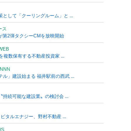
として「クーリングルーム」と ...
ュース
R』が第2弾タクシーCMを放映開始
WEB
複数保有する不動産投資家 ...
NNN
」建設始まる 福井駅前の西武 ...
持続可能な建設業〟の検討会 ...
タルエナジー、野村不動産 ...
WS