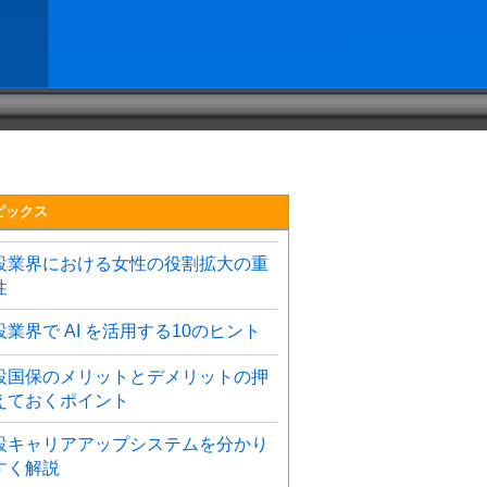
ピックス
設業界における女性の役割拡大の重
性
設業界で AI を活用する10のヒント
設国保のメリットとデメリットの押
えておくポイント
設キャリアアップシステムを分かり
すく解説