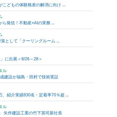
こどもの体験格差の解消に向け ...
ム
発信！不動産×AIの実務 ...
ム
策として「クーリングルーム ...
」に出展＜8/26～28＞
タル
大成建設が福島・田村で技術実証
紹介実績830名・定着率70％超 ...
タル
」 矢作建設工業の竹下英司新社長