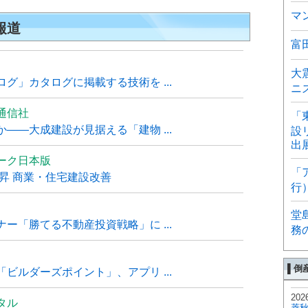
マ
報道
富
大
グ」カタログに掲載する技術を ...
ニ
通信社
「
――大成建設が見据える「建物 ...
設
出
ーク日本版
「
上昇 商業・住宅建設改善
行
堂
ー「勝てる不動産投資戦略」に ...
務
▌倒
ビルダーズポイント」、アプリ ...
202
タル
菱