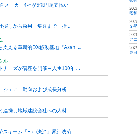
 メーカー4社が5億円超支払い
202
昭
202
探しから採用・集客まで一括 ...
文
202
ア
ム
る革新的DX移動基地『Asahi ...
202
東
タル
ーズが講座を開催～人生100年 ...
シェア、動向および成長分析 ...
連携し地域建設会社への人材 ...
ーム「Fidii決済」累計決済 ...