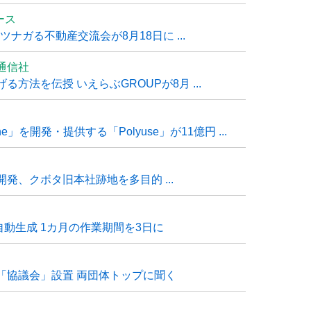
ュース
ナガる不動産交流会が8月18日に ...
通信社
方法を伝授 いえらぶGROUPが8月 ...
e」を開発・提供する「Polyuse」が11億円 ...
発、クボタ旧本社跡地を多目的 ...
自動生成 1カ月の作業期間を3日に
「協議会」設置 両団体トップに聞く