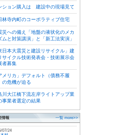
ンション購入は 建設中の現場見て
田林寺内町のコーポラティブ住宅
震災への備え「地盤の液状化のメカ
ズムと対策講演」と「新工法実演」
東日本大震災と建設リサイクル」建
リサイクル技術発表会・技術展示会
展者募集
アメリカ」デフォルト（債務不履
）の危機が迫る
島川大江橋下流左岸ライトアップ業
の事業者選定の結果
産情報
一覧 more>>
6/07/24
秋木材