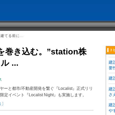
建てる前に...
巻き込む。”station株
▌ト
...
建
要
建
ス
イヤーと都市/不動産開発を繋ぐ『Localist』正式リリ
建
さ
ベント『Localist Night』も実施します。
ス〕
建
や