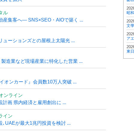
202
タル
昭
客へ― SNS×SEO・AIOで築く ...
202
文
202
ア
ューションズとの屋根上太陽光 ...
202
東
・製造業など現場産業に特化した営業 ...
オンカード』会員数10万人突破 ...
ムオンライン
計画 県内経済と雇用創出に ...
ライン
UAEが最大1兆円投資を検討 ...