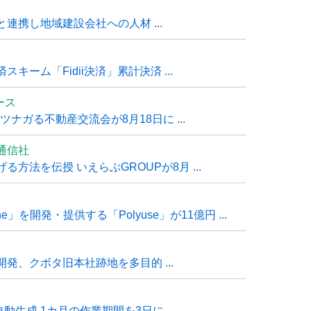
連携し地域建設会社への人材 ...
ーム「Fidii決済」累計決済 ...
ュース
ナガる不動産交流会が8月18日に ...
通信社
方法を伝授 いえらぶGROUPが8月 ...
e」を開発・提供する「Polyuse」が11億円 ...
発、クボタ旧本社跡地を多目的 ...
自動生成 1カ月の作業期間を3日に