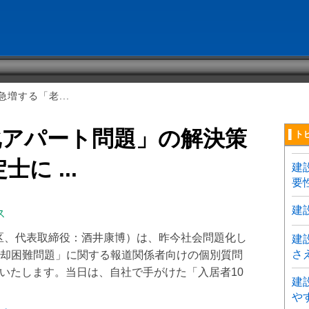
増する「老...
化アパート問題」の解決策
▌ト
に ...
建
要
建
ス
区、代表取締役：酒井康博）は、昨今社会問題化し
建
さ
却困難問題」に関する報道関係者向けの個別質問
開催いたします。当日は、自社で手がけた「入居者10
建
や