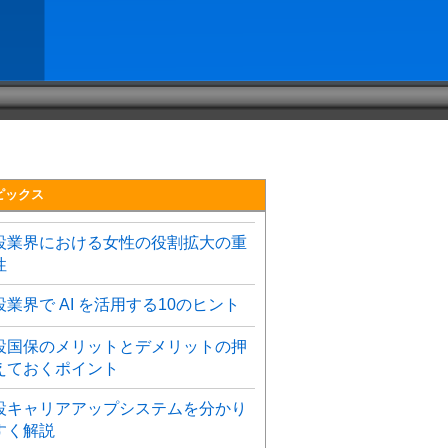
ピックス
設業界における女性の役割拡大の重
性
設業界で AI を活用する10のヒント
設国保のメリットとデメリットの押
えておくポイント
設キャリアアップシステムを分かり
すく解説