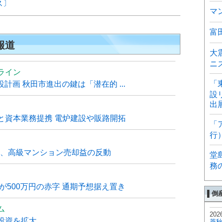
ス〕
マ
富
報道
大
ニ
ライン
「
計画 秋田市進出の鍵は「潜在的 ...
設
出
と資本業務提携 電炉建設や販路開拓
「
行
6月、高級マンション売却益の反動
堂
務
が500万円の赤字 通期予想据え置き
▌倒
ム
202
投資を拡大
菱