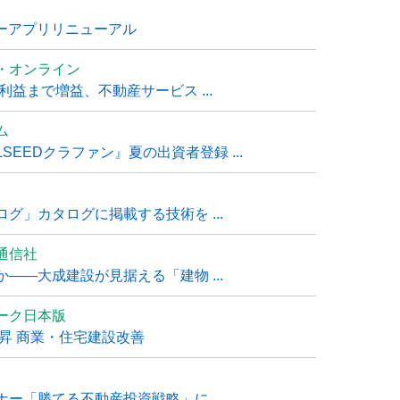
ナーアプリリニューアル
・オンライン
利益まで増益、不動産サービス ...
ム
EEDクラファン』夏の出資者登録 ...
グ」カタログに掲載する技術を ...
通信社
――大成建設が見据える「建物 ...
ーク日本版
上昇 商業・住宅建設改善
ー「勝てる不動産投資戦略」に ...