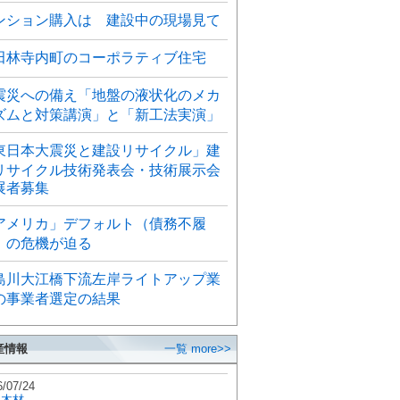
ンション購入は 建設中の現場見て
田林寺内町のコーポラティブ住宅
震災への備え「地盤の液状化のメカ
ズムと対策講演」と「新工法実演」
東日本大震災と建設リサイクル」建
リサイクル技術発表会・技術展示会
展者募集
アメリカ」デフォルト（債務不履
）の危機が迫る
島川大江橋下流左岸ライトアップ業
の事業者選定の結果
産情報
一覧 more>>
6/07/24
秋木材