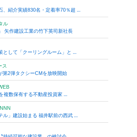
紹介実績830名・定着率70％超 ...
タル
」 矢作建設工業の竹下英司新社長
として「クーリングルーム」と ...
ュース
R』が第2弾タクシーCMを放映開始
WEB
複数保有する不動産投資家 ...
NNN
」建設始まる 福井駅前の西武 ...
持続可能な建設業〟の検討会 ...