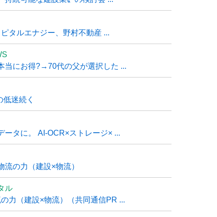
タルエナジー、野村不動産 ...
WS
にお得?→70代の父が選択した ...
の低迷続く
に。 AI-OCR×ストレージ× ...
物流の力（建設×物流）
タル
力（建設×物流）（共同通信PR ...