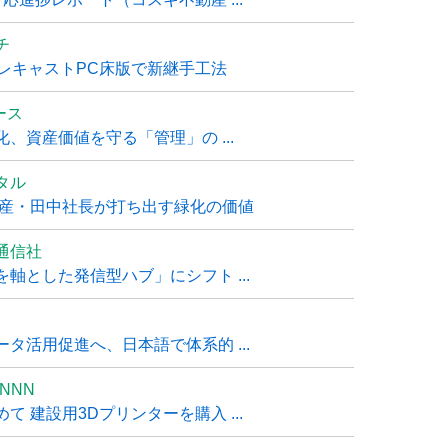
チ
レキャストPC床版で新継手工法
ュース
、資産価値を守る「管理」の ...
タル
動産・田中社長が打ち出す緑化の価値
通信社
軸とした発信型ハブ」にシフト ...
タ活用促進へ、日本語で体系的 ...
NNN
 建設用3Dプリンターを購入 ...