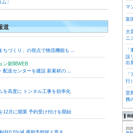
コム〕
マ
富
報道
大
ニ
「
ちづくり」の視点で物流機能も ...
設
出
ョン新聞WEB
送センターを建設 新素材の ...
「
行
ムを高度に トンネル工事を効率化
堂
務
12月に開業 予約受け付けを開始
▌倒
202
利益0.5%減 通期予想据え置き
菱