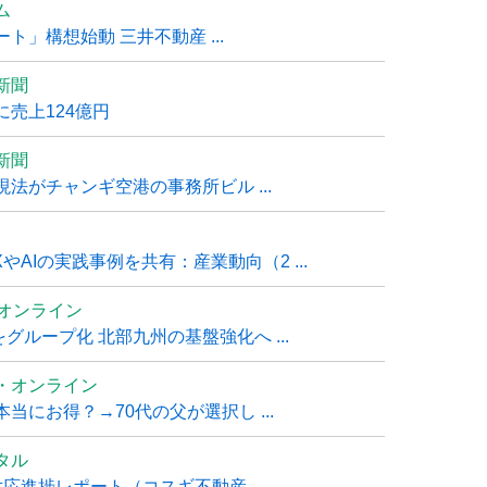
ム
」構想始動 三井不動産 ...
新聞
売上124億円
新聞
法がチャンギ空港の事務所ビル ...
AIの実践事例を共有：産業動向（2 ...
ムオンライン
グループ化 北部九州の基盤強化へ ...
・オンライン
にお得？→70代の父が選択し ...
タル
進捗レポート（コスギ不動産 ...