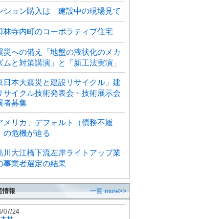
ンション購入は 建設中の現場見て
田林寺内町のコーポラティブ住宅
震災への備え「地盤の液状化のメカ
ズムと対策講演」と「新工法実演」
東日本大震災と建設リサイクル」建
リサイクル技術発表会・技術展示会
展者募集
アメリカ」デフォルト（債務不履
）の危機が迫る
島川大江橋下流左岸ライトアップ業
の事業者選定の結果
産情報
一覧 more>>
6/07/24
秋木材