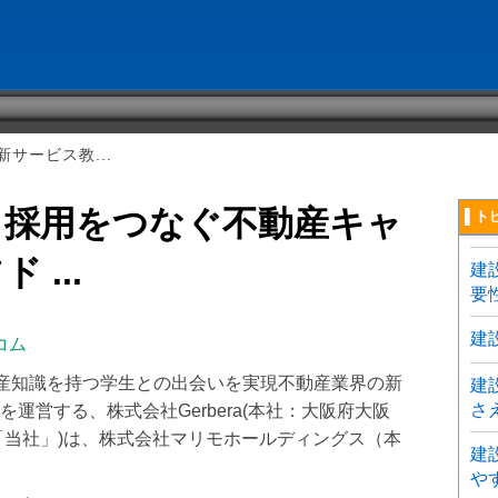
サービス教...
と採用をつなぐ不動産キャ
▌ト
...
建
要
建
コム
不動産知識を持つ学生との出会いを実現不動産業界の新
建
さ
運営する、株式会社Gerbera(本社：大阪府大阪
「当社」)は、株式会社マリモホールディングス（本
建
や