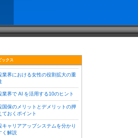
ピックス
設業界における女性の役割拡大の重
性
設業界で AI を活用する10のヒント
設国保のメリットとデメリットの押
えておくポイント
設キャリアアップシステムを分かり
すく解説