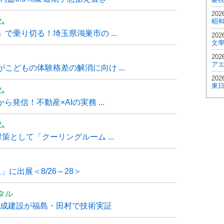
202
ム
昭
で乗り切る！埼玉県鴻巣市の ...
202
文
202
ア
こどもの体験格差の解消に向け ...
202
東
ム
発信！不動産×AIの実務 ...
ム
策として「クーリングルーム ...
」に出展＜8/26～28＞
タル
大成建設が福島・田村で技術実証