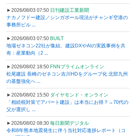
►2026/08/03 07:50
日刊建設工業新聞
ナカノフドー建設／シンガポール現法がチャンギ空港の
事務所ビル ...
►2026/08/03 07:50
BUILT
地場ゼネコン22社が集結、建設DXやAIの実践事例を共
有：産業動向（2 ...
►2026/08/02 18:50
FNNプライムオンライン
松尾建設 長崎のゼネコン吉川HDをグループ化 北部九州
の基盤強化へ ...
►2026/08/02 15:50
ダイヤモンド・オンライン
「相続税対策でアパート建設」は本当にお得？→70代の
父が選択し ...
►2026/08/02 08:30
毎日新聞デジタル
令和8年熊本地震発生に伴う当社対応進捗レポート（コ