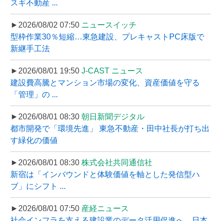
スギ不動産 ...
►2026/08/02 07:50
ニュースイッチ
型枠作業30％短縮…東急建設、プレキャストPC床版で
新継手工法
►2026/08/01 19:50
J-CAST ニュース
建設費高騰とマンション市場の変化、資産価値を守る
「管理」の ...
►2026/08/01 08:30
朝日新聞デジタル
都市開発で「環境先進」 東急不動産・田中社長が打ち出
す緑化の価値
►2026/08/01 08:30
株式会社共同通信社
新宿は「インバウンドと体験価値を軸とした発信型ハ
ブ」にシフト ...
►2026/08/01 07:50
産経ニュース
社会インフラを支える建設業のデータ活用促進へ、日本