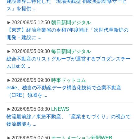
建設業界に特化した「現場実践型 初級英語研修サービ
ス」を提供 ...
►2026/08/05 12:50
朝日新聞デジタル
【東芝】経済産業省の令和7年度補正「次世代革新炉の
開発・建設に ...
►2026/08/05 09:30
毎日新聞デジタル
総合不動産のリストグループが運営するプロダンスチー
ムList::X ...
►2026/08/05 09:30
時事ドットコム
estie、独自の不動産データ構造化技術で企業不動産
（CRE）領域を ...
►2026/08/05 08:30
LNEWS
物流最前線／東急不動産、「産業まちづくり」の視点で
物流機能も ...
►2026/08/05 07:50
オートメーション新聞WEB