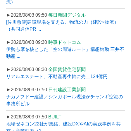
流）
►2026/08/03 09:50
毎日新聞デジタル
[佐川急便]建設現場を支える、物流の力（建設×物流）
（共同通信PR ...
►2026/08/03 09:30
時事ドットコム
伊勢志摩を核とした「空の周遊ルート」構想始動 三井不
動産 ...
►2026/08/03 08:30
全国賃貸住宅新聞
リアルエステート、不動産再生軸に売上124億円
►2026/08/03 07:50
日刊建設工業新聞
ナカノフドー建設／シンガポール現法がチャンギ空港の
事務所ビル ...
►2026/08/03 07:50
BUILT
地場ゼネコン22社が集結、建設DXやAIの実践事例を共
有：産業動向（2 ...