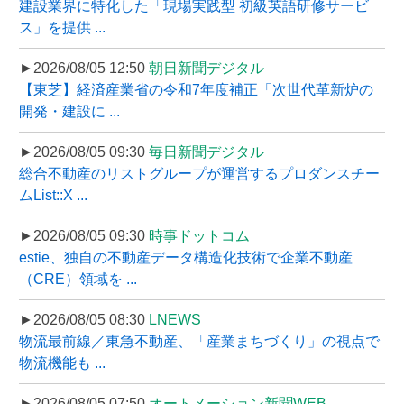
建設業界に特化した「現場実践型 初級英語研修サービ
ス」を提供 ...
►2026/08/05 12:50
朝日新聞デジタル
【東芝】経済産業省の令和7年度補正「次世代革新炉の
開発・建設に ...
►2026/08/05 09:30
毎日新聞デジタル
総合不動産のリストグループが運営するプロダンスチー
ムList::X ...
►2026/08/05 09:30
時事ドットコム
estie、独自の不動産データ構造化技術で企業不動産
（CRE）領域を ...
►2026/08/05 08:30
LNEWS
物流最前線／東急不動産、「産業まちづくり」の視点で
物流機能も ...
►2026/08/05 07:50
オートメーション新聞WEB