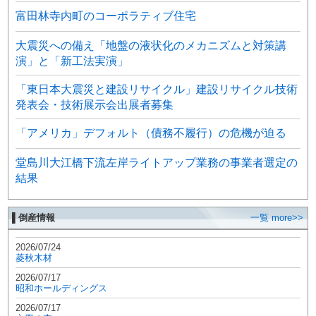
富田林寺内町のコーポラティブ住宅
大震災への備え「地盤の液状化のメカニズムと対策講
演」と「新工法実演」
「東日本大震災と建設リサイクル」建設リサイクル技術
発表会・技術展示会出展者募集
「アメリカ」デフォルト（債務不履行）の危機が迫る
堂島川大江橋下流左岸ライトアップ業務の事業者選定の
結果
▌倒産情報
一覧 more>>
2026/07/24
菱秋木材
2026/07/17
昭和ホールディングス
2026/07/17