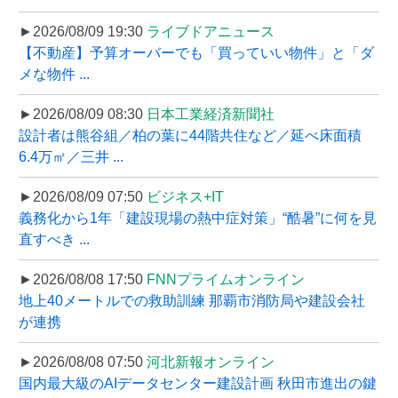
►2026/08/09 19:30
ライブドアニュース
【不動産】予算オーバーでも「買っていい物件」と「ダ
メな物件 ...
►2026/08/09 08:30
日本工業経済新聞社
設計者は熊谷組／柏の葉に44階共住など／延べ床面積
6.4万㎡／三井 ...
►2026/08/09 07:50
ビジネス+IT
義務化から1年「建設現場の熱中症対策」“酷暑”に何を見
直すべき ...
►2026/08/08 17:50
FNNプライムオンライン
地上40メートルでの救助訓練 那覇市消防局や建設会社
が連携
►2026/08/08 07:50
河北新報オンライン
国内最大級のAIデータセンター建設計画 秋田市進出の鍵