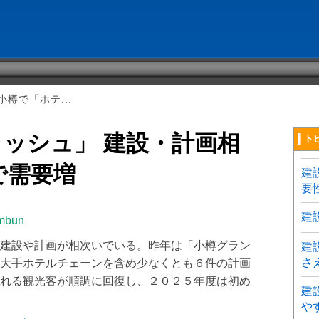
樽で「ホテ...
ッシュ」 建設・計画相
▌ト
で需要増
建
要
建
imbun
建設や計画が相次いでいる。昨年は「小樽グラン
建
さ
大手ホテルチェーンを含め少なくとも６件の計画
れる観光客が順調に回復し、２０２５年度は初め
建
や