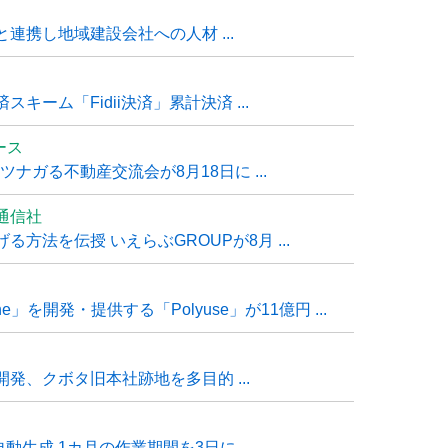
連携し地域建設会社への人材 ...
ーム「Fidii決済」累計決済 ...
ュース
ナガる不動産交流会が8月18日に ...
通信社
方法を伝授 いえらぶGROUPが8月 ...
e」を開発・提供する「Polyuse」が11億円 ...
発、クボタ旧本社跡地を多目的 ...
自動生成 1カ月の作業期間を3日に