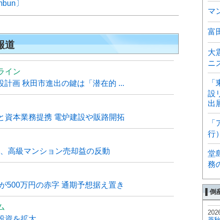
mbun〕
マ
富
報道
大
ニ
ライン
「
計画 秋田市進出の鍵は「潜在的 ...
設
出
と資本業務提携 電炉建設や販路開拓
「
行
6月、高級マンション売却益の反動
堂
務
が500万円の赤字 通期予想据え置き
▌倒
ム
202
投資を拡大
菱