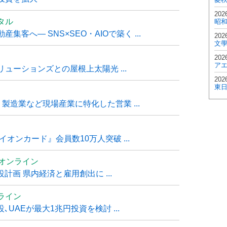
202
タル
昭
客へ― SNS×SEO・AIOで築く ...
202
文
202
ア
ューションズとの屋根上太陽光 ...
202
東
・製造業など現場産業に特化した営業 ...
オンカード』会員数10万人突破 ...
ムオンライン
計画 県内経済と雇用創出に ...
ライン
UAEが最大1兆円投資を検討 ...