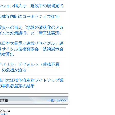
ンション購入は 建設中の現場見て
田林寺内町のコーポラティブ住宅
震災への備え「地盤の液状化のメカ
ズムと対策講演」と「新工法実演」
東日本大震災と建設リサイクル」建
リサイクル技術発表会・技術展示会
展者募集
アメリカ」デフォルト（債務不履
）の危機が迫る
島川大江橋下流左岸ライトアップ業
の事業者選定の結果
産情報
一覧 more>>
6/07/24
秋木材