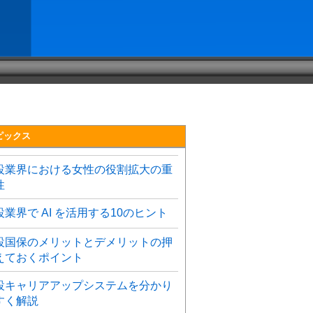
ピックス
設業界における女性の役割拡大の重
性
設業界で AI を活用する10のヒント
設国保のメリットとデメリットの押
えておくポイント
設キャリアアップシステムを分かり
すく解説