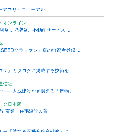
ナーアプリリニューアル
・オンライン
利益まで増益、不動産サービス ...
ム
EEDクラファン』夏の出資者登録 ...
グ」カタログに掲載する技術を ...
通信社
――大成建設が見据える「建物 ...
ーク日本版
上昇 商業・住宅建設改善
ー「勝てる不動産投資戦略」に ...