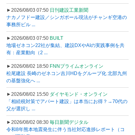
►2026/08/03 07:50
日刊建設工業新聞
ナカノフドー建設／シンガポール現法がチャンギ空港の
事務所ビル ...
►2026/08/03 07:50
BUILT
地場ゼネコン22社が集結、建設DXやAIの実践事例を共
有：産業動向（2 ...
►2026/08/02 18:50
FNNプライムオンライン
松尾建設 長崎のゼネコン吉川HDをグループ化 北部九州
の基盤強化へ ...
►2026/08/02 15:50
ダイヤモンド・オンライン
「相続税対策でアパート建設」は本当にお得？→70代の
父が選択し ...
►2026/08/02 08:30
毎日新聞デジタル
令和8年熊本地震発生に伴う当社対応進捗レポート（コ