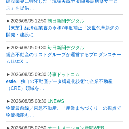
建設業界に特化した「現場実践型 初級英語研修サービ
ス」を提供 ...
►2026/08/05 12:50
朝日新聞デジタル
【東芝】経済産業省の令和7年度補正「次世代革新炉の
開発・建設に ...
►2026/08/05 09:30
毎日新聞デジタル
総合不動産のリストグループが運営するプロダンスチー
ムList::X ...
►2026/08/05 09:30
時事ドットコム
estie、独自の不動産データ構造化技術で企業不動産
（CRE）領域を ...
►2026/08/05 08:30
LNEWS
物流最前線／東急不動産、「産業まちづくり」の視点で
物流機能も ...
►2026/08/05 07:50
オートメーション新聞WEB