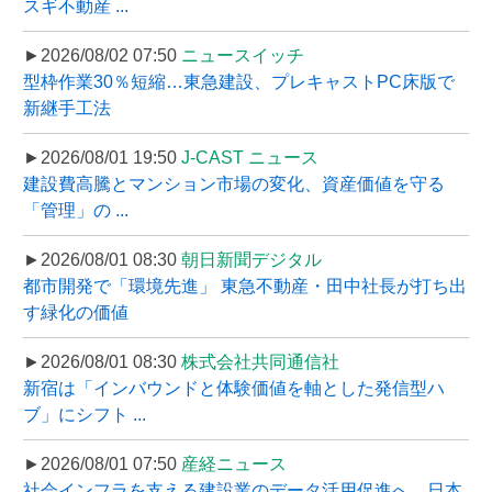
スギ不動産 ...
►2026/08/02 07:50
ニュースイッチ
型枠作業30％短縮…東急建設、プレキャストPC床版で
新継手工法
►2026/08/01 19:50
J-CAST ニュース
建設費高騰とマンション市場の変化、資産価値を守る
「管理」の ...
►2026/08/01 08:30
朝日新聞デジタル
都市開発で「環境先進」 東急不動産・田中社長が打ち出
す緑化の価値
►2026/08/01 08:30
株式会社共同通信社
新宿は「インバウンドと体験価値を軸とした発信型ハ
ブ」にシフト ...
►2026/08/01 07:50
産経ニュース
社会インフラを支える建設業のデータ活用促進へ、日本