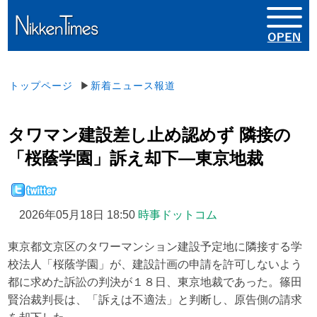
トップページ
▶
新着ニュース報道
タワマン建設差し止め認めず 隣接の
「桜蔭学園」訴え却下―東京地裁
2026年05月18日 18:50
時事ドットコム
東京都文京区のタワーマンション建設予定地に隣接する学
校法人「桜蔭学園」が、建設計画の申請を許可しないよう
都に求めた訴訟の判決が１８日、東京地裁であった。篠田
賢治裁判長は、「訴えは不適法」と判断し、原告側の請求