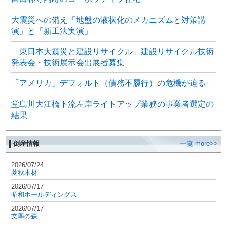
大震災への備え「地盤の液状化のメカニズムと対策講
演」と「新工法実演」
「東日本大震災と建設リサイクル」建設リサイクル技術
発表会・技術展示会出展者募集
「アメリカ」デフォルト（債務不履行）の危機が迫る
堂島川大江橋下流左岸ライトアップ業務の事業者選定の
結果
▌倒産情報
一覧 more>>
2026/07/24
菱秋木材
2026/07/17
昭和ホールディングス
2026/07/17
文學の森