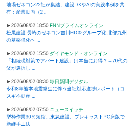
地場ゼネコン22社が集結、建設DXやAIの実践事例を共
有：産業動向（2 ...
►2026/08/02 18:50
FNNプライムオンライン
松尾建設 長崎のゼネコン吉川HDをグループ化 北部九州
の基盤強化へ ...
►2026/08/02 15:50
ダイヤモンド・オンライン
「相続税対策でアパート建設」は本当にお得？→70代の
父が選択し ...
►2026/08/02 08:30
毎日新聞デジタル
令和8年熊本地震発生に伴う当社対応進捗レポート（コ
スギ不動産 ...
►2026/08/02 07:50
ニュースイッチ
型枠作業30％短縮…東急建設、プレキャストPC床版で
新継手工法