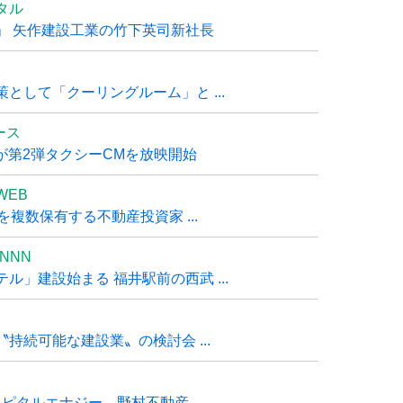
タル
」 矢作建設工業の竹下英司新社長
として「クーリングルーム」と ...
ュース
R』が第2弾タクシーCMを放映開始
WEB
複数保有する不動産投資家 ...
NNN
」建設始まる 福井駅前の西武 ...
持続可能な建設業〟の検討会 ...
タルエナジー、野村不動産 ...