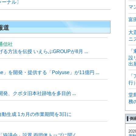
ャーナル〕
マ
富
報道
大
ニ
通信社
「
方法を伝授 いえらぶGROUPが8月 ...
設
出
e」を開発・提供する「Polyuse」が11億円 ...
「
行
発、クボタ旧本社跡地を多目的 ...
堂
務
自動生成 1カ月の作業期間を3日に
▌倒
202
「協議会」設置 両団体トップに聞く
菱