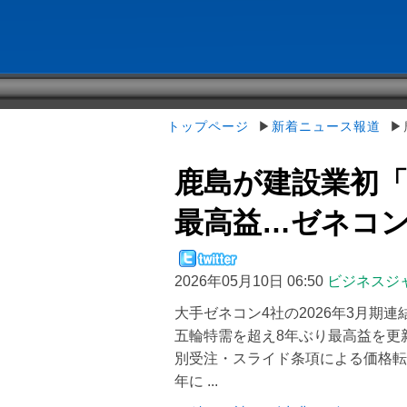
トップページ
▶
新着ニュース報道
▶鹿
鹿島が建設業初「
最高益…ゼネコンが
2026年05月10日 06:50
ビジネスジ
大手ゼネコン4社の2026年3月期連
五輪特需を超え8年ぶり最高益を更
別受注・スライド条項による価格転
年に ...