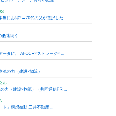
WS
にお得?→70代の父が選択した ...
の低迷続く
に。 AI-OCR×ストレージ× ...
物流の力（建設×物流）
タル
力（建設×物流）（共同通信PR ...
ム
」構想始動 三井不動産 ...