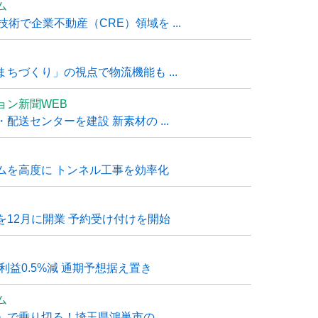
ム
技術で企業不動産（CRE）領域を ...
ちづくり」の視点で物流機能も ...
ョン新聞WEB
送センターを建設 新素材の ...
ムを高度に トンネル工事を効率化
12月に開業 予約受け付けを開始
利益0.5%減 通期予想据え置き
ム
で乗り切る！埼玉県鴻巣市の ...