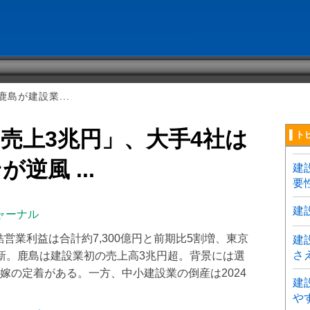
島が建設業...
売上3兆円」、大手4社は
▌ト
逆風 ...
建
要
建
ャーナル
結営業利益は合計約7,300億円と前期比5割増、東京
建
さ
新。鹿島は建設業初の売上高3兆円超。背景には選
嫁の定着がある。一方、中小建設業の倒産は2024
建
や