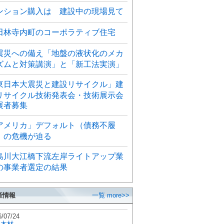
ンション購入は 建設中の現場見て
田林寺内町のコーポラティブ住宅
震災への備え「地盤の液状化のメカ
ズムと対策講演」と「新工法実演」
東日本大震災と建設リサイクル」建
リサイクル技術発表会・技術展示会
展者募集
アメリカ」デフォルト（債務不履
）の危機が迫る
島川大江橋下流左岸ライトアップ業
の事業者選定の結果
産情報
一覧 more>>
6/07/24
秋木材