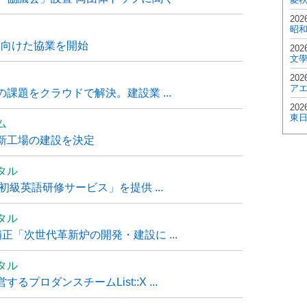
202
昭
に向けた協業を開始
202
文
202
ア
課題をクラウドで解決。建設業 ...
202
東
ム
新工場の建設を決定
タル
級英語研修サービス」を提供 ...
タル
「次世代革新炉の開発・建設に ...
タル
ロダンスチームList::X ...