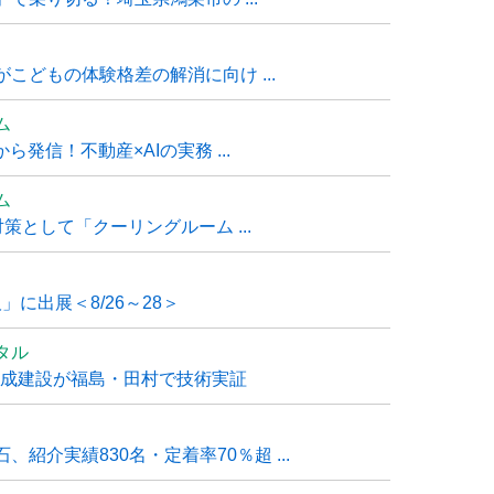
こどもの体験格差の解消に向け ...
ム
発信！不動産×AIの実務 ...
ム
策として「クーリングルーム ...
」に出展＜8/26～28＞
タル
大成建設が福島・田村で技術実証
紹介実績830名・定着率70％超 ...