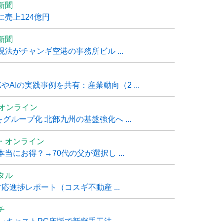
新聞
売上124億円
新聞
法がチャンギ空港の事務所ビル ...
AIの実践事例を共有：産業動向（2 ...
ムオンライン
グループ化 北部九州の基盤強化へ ...
・オンライン
にお得？→70代の父が選択し ...
タル
進捗レポート（コスギ不動産 ...
チ