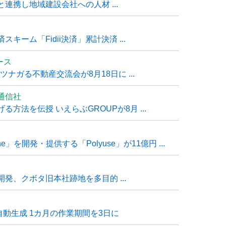
連携し地域建設会社への人材 ...
ーム「Fidii決済」累計決済 ...
ュース
ナガる不動産交流会が8月18日に ...
通信社
方法を伝授 いえらぶGROUPが8月 ...
e」を開発・提供する「Polyuse」が11億円 ...
発、クボタ旧本社跡地を多目的 ...
自動生成 1カ月の作業期間を3日に