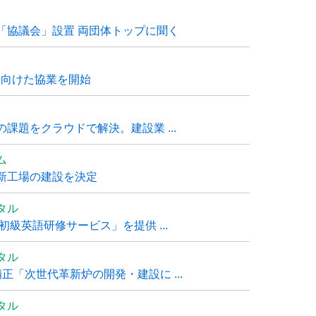
「協議会」設置 両団体トップに聞く
に向けた協業を開始
課題をクラウドで解決。建設業 ...
ム
新工場の建設を決定
タル
級英語研修サービス」を提供 ...
タル
「次世代革新炉の開発・建設に ...
タル