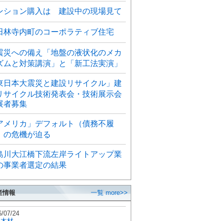
ンション購入は 建設中の現場見て
田林寺内町のコーポラティブ住宅
震災への備え「地盤の液状化のメカ
ズムと対策講演」と「新工法実演」
東日本大震災と建設リサイクル」建
リサイクル技術発表会・技術展示会
展者募集
アメリカ」デフォルト（債務不履
）の危機が迫る
島川大江橋下流左岸ライトアップ業
の事業者選定の結果
産情報
一覧 more>>
6/07/24
秋木材