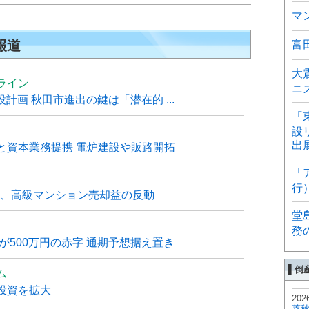
マ
報道
富
大
ライン
ニ
計画 秋田市進出の鍵は「潜在的 ...
「
設
出
と資本業務提携 電炉建設や販路開拓
「
行
6月、高級マンション売却益の反動
堂
務
が500万円の赤字 通期予想据え置き
▌倒
ム
投資を拡大
202
菱