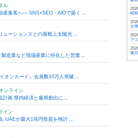
タル
202
客へ― SNS×SEO・AIOで築く ...
昭
202
文
ューションズとの屋根上太陽光 ...
202
ア
202
東
・製造業など現場産業に特化した営業 ...
オンカード』会員数10万人突破 ...
ムオンライン
計画 県内経済と雇用創出に ...
ライン
UAEが最大1兆円投資を検討 ...