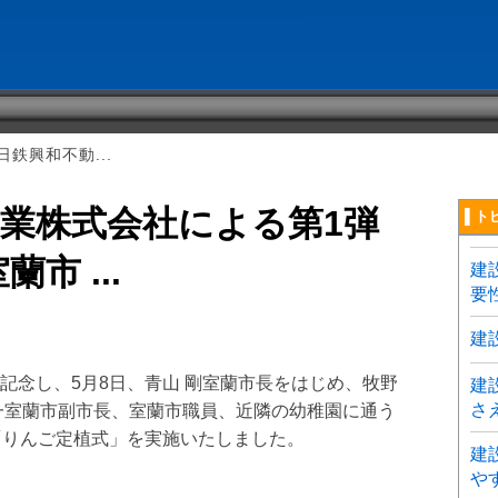
鉄興和不動...
業株式会社による第1弾
▌ト
市 ...
建
要
建
記念し、5月8日、青山 剛室蘭市長をはじめ、牧野
建
さ
一室蘭市副市長、室蘭市職員、近隣の幼稚園に通う
「りんご定植式」を実施いたしました。
建
〕
や