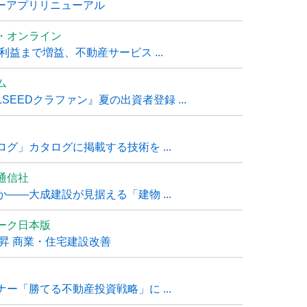
ナーアプリリニューアル
・オンライン
利益まで増益、不動産サービス ...
ム
EEDクラファン』夏の出資者登録 ...
グ」カタログに掲載する技術を ...
通信社
――大成建設が見据える「建物 ...
ーク日本版
上昇 商業・住宅建設改善
ー「勝てる不動産投資戦略」に ...