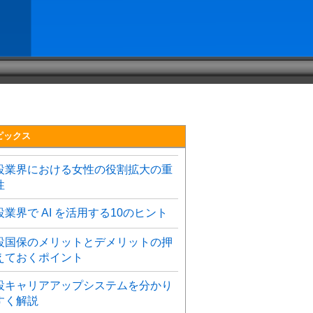
ピックス
設業界における女性の役割拡大の重
性
設業界で AI を活用する10のヒント
設国保のメリットとデメリットの押
えておくポイント
設キャリアアップシステムを分かり
すく解説